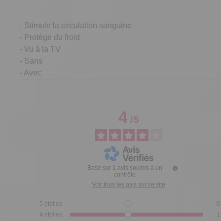
- Stimule la circulation sanguine
- Protège du froid
- Vu à la TV
- Sans
- Avec
4
/
5
Basé sur
1
avis soumis à un
contrôle
Voir tous les avis sur ce site
5
étoiles
0
4
étoiles
1