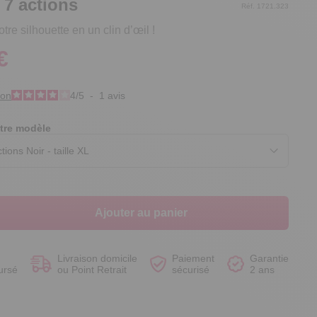
 7 actions
Réf. 1721.323
re silhouette en un clin d’œil !
€
Voir le produit
Voir le produit
Voir le produit
Voir le produit
ion
4
/
5
-
1
avis
tre modèle
Ajouter au panier
Livraison domicile
Paiement
Garantie
ursé
ou Point Retrait
sécurisé
2 ans