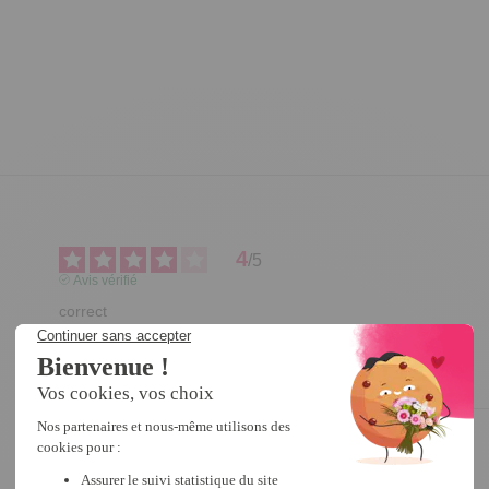
4
/
5
Avis vérifié
correct
Avis du
15/09/2017
, suite à une expérience du
29/08/2017
par
A.A.
Utile
(0)
Signaler