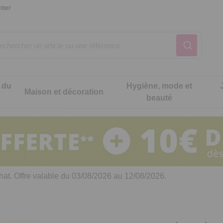
tter
 du
Hygiène, mode et
Maison et décoration
beauté
Notre produit du m
Notre produit du m
Notre produit du m
Notre produit du m
Notre produit du m
Notre produit du m
ons cuisine
t intimité
hat. Offre valable du 03/08/2026 au 12/08/2026.
 table
es de cuisine malins