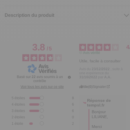
Description du produit
3.8
4
/
5
Avis vérifié
Utile, facile à consulter
Avis du
23/12/2022
, suite à
une expérience du
Basé sur
22
avis soumis à un
31/10/2022
par
A.A.
contrôle
Utile
(0)
Signaler
Voir tous les avis sur ce site
5
étoiles
8
Réponse de
4
étoiles
6
tempsl.fr
3
étoiles
6
Bonjour 
LILIANE,

2
étoiles
0
1
étoile
2
Merci 