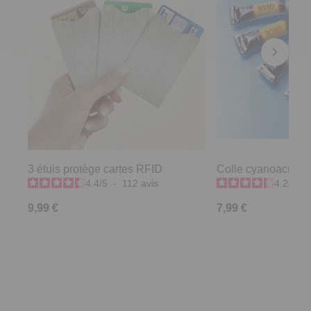
3 étuis protège cartes RFID
Colle cyanoacrylate
4.4
/
5
-
112
avis
4.2
/
5
-
9,99 €
7,99 €