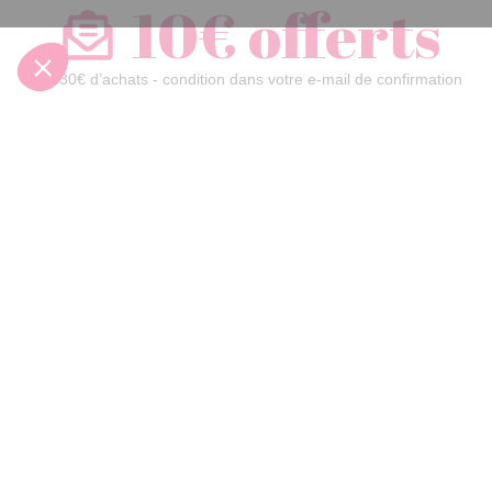
10€ offerts
dès 30€ d’achats - condition dans votre e-mail de confirmation
Recevez nos nouveautés et avantages exclusifs par email
Je
m’inscris
En renseignant votre adresse email vous acceptez de recevoir nos newsletters par
courrier électronique et vous prenez connaissance de notre
politique de
confidentialité
Satisfait
Service client
Paiement
ou remboursé
à votre écoute
sécurisé