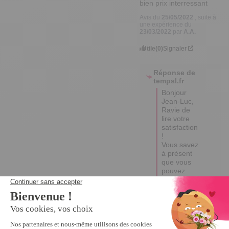
bien prix interressant
Avis du
25/05/2022
, suite à
une expérience du
23/03/2022
par
A.A.
Utile
(0)
Signaler
Réponse de
tempsl.fr
Bonjour 
Jean-Luc,

Ravie de 
lire votre 
satisfaction 
!

Vous savez 
à présent 
que vous 
pouvez 
compter 
sur nous 😊 

Bien à 
vous, 

Valérie