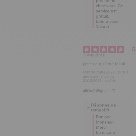
proche de 
chez vous. Ce 
service est 
gratuit.

Bien à vous,

Valérie
5
Avis vérifié
juste ce qu'il me fallait
Avis du
15/02/2022
, suite à
une expérience du
31/12/2021
par
A.A.
Utile
(0)
Signaler
Réponse de
tempsl.fr
Bonjour 
Monsieur,

Merci 
beaucoup 