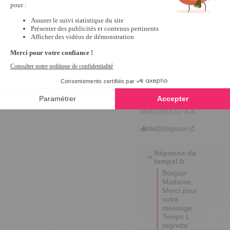
3
Avis vérifié
pas exactement ce que 
j'attendais les icones les 
explications il faut déjà 
avoir beaucoup de 
notions
Avis du
22/02/2022
, suite à
une expérience du
05/01/2022
par
A.A.
Utile
(0)
Signaler
Réponse de
tempsl.fr
Bonjour 
Madame,

Merci pour 
votre 
message. 
Temps L 
regrette 