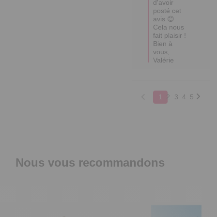
d'avoir 
posté cet 
avis 😊 
Cela nous 
fait plaisir !

Bien à 
vous,

Valérie
1
2
3
4
5
Nous vous recommandons