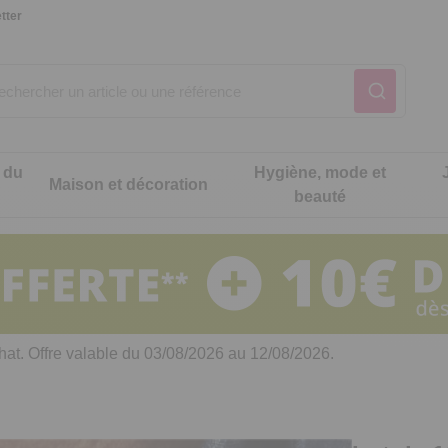
tter
 du
Hygiène, mode et
Maison et décoration
beauté
Notre produit du m
Notre produit du m
Notre produit du m
Notre produit du m
Notre produit du m
Notre produit du m
ons cuisine
t intimité
hat. Offre valable du 03/08/2026 au 12/08/2026.
 table
es de cuisine malins