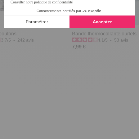
-boutons
Bande thermocollante ourlets
3.7
/
5
-
242
avis
4.1
/
5
-
53
avis
7,99 €