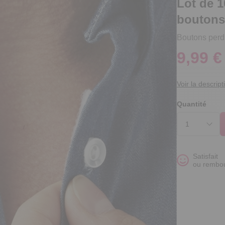
Lot de 1
boutons
Boutons perd
9,99 €
Voir la descript
Quantité
Satisfait
ou rembo