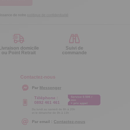
aissance de notre
politique de confidentialité
Livraison domicile
Suivi de
ou Point Retrait
commande
Contactez-nous
Par
Messenger
Service 0.50€ /
Téléphone :
min
0892 461 461
+ prix appel
Du lundi au samedi de 8h à 20h
et le dimanche de 9h à 13h
Par email :
Contactez-nous