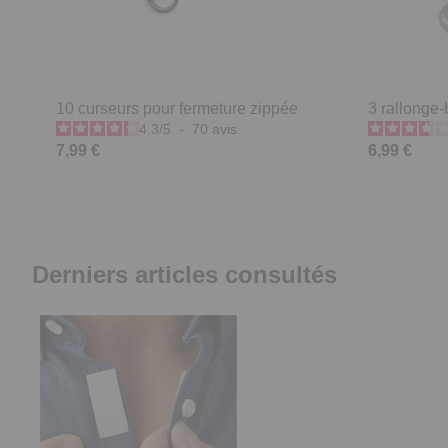
10 curseurs pour fermeture zippée
3 rallonge
4.3
/
5
-
70
avis
7,99 €
6,99 €
Derniers articles consultés