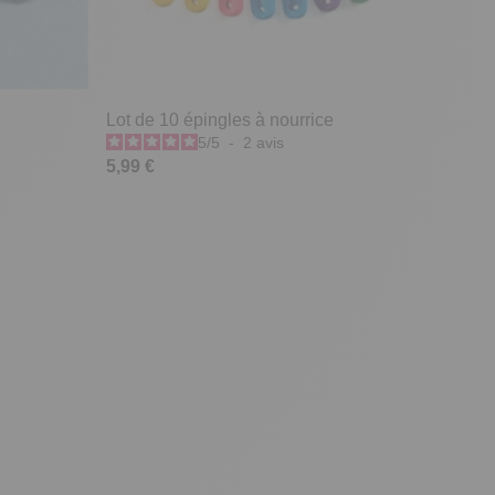
Lot de 10 épingles à nourrice
5
/
5
-
2
avis
5,99 €