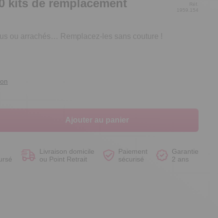
0 kits de remplacement
Réf.
1959.154
us ou arrachés… Remplacez-les sans couture !
Voir le produit
Voir le produit
Voir le produit
Voir le produit
ion
Ajouter au panier
Livraison domicile
Paiement
Garantie
ursé
ou Point Retrait
sécurisé
2 ans