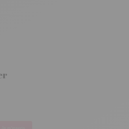
er
Je m’inscris