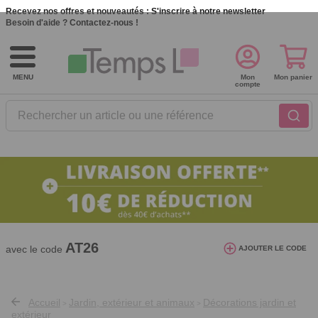
Recevez nos offres et nouveautés :
S'inscrire à notre newsletter
Besoin d'aide ?
Contactez-nous !
MENU
Mon
Mon panier
compte
Rechercher un article ou une référence
10€ de réduction dès 40€ d'achat. Offre
valable du 03/08/2026 au 12/08/2026.
AT26
avec le code
AJOUTER LE CODE
Accueil
Jardin, extérieur et animaux
Décorations jardin et
>
>
extérieur