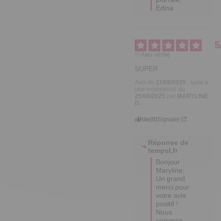
Edina
5
Avis vérifié
SUPER
Avis du
11/08/2025
, suite à
une expérience du
25/06/2025
par
MARYLINE
D.
Utile
(0)
Signaler
Réponse de
tempsl.fr
Bonjour 
Maryline,

Un grand 
merci pour 
votre avis 
positif ! 

Nous 
sommes 