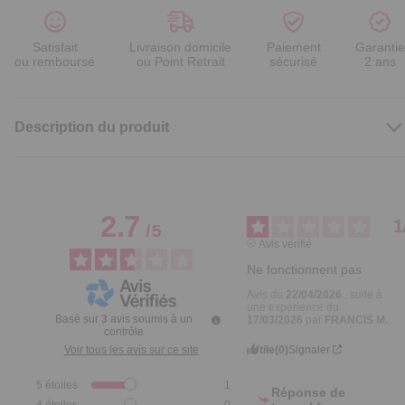
Satisfait
Livraison domicile
Paiement
Garantie
ou remboursé
ou Point Retrait
sécurisé
2 ans
Description du produit
2.7
1
/
5
Avis vérifié
Ne fonctionnent pas
Avis du
22/04/2026
, suite à
une expérience du
Basé sur
3
avis soumis à un
17/03/2026
par
FRANCIS M.
contrôle
Utile
(0)
Signaler
Voir tous les avis sur ce site
5
étoiles
1
Réponse de