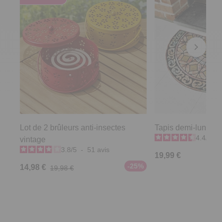
Lot de 2 brûleurs anti-insectes
Tapis demi-lune vit
4.4
/
5
-
vintage
3.8
/
5
-
51
avis
19,99 €
-25%
14,98 €
19,98 €