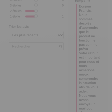
4
étoiles
0
tempsl.fr
3
étoiles
0
Bonjour 
Francis,

2
étoiles
1
Nous 
1
étoile
1
sommes 
désolés 
Trier les avis
d'apprendre 
que le 
produit ne 
fonctionne 
pas comme 
prévu. 

Votre retour 
est important 
pour nous et 
nous 
aimerions 
mieux 
comprendre 
la situation 
afin de vous 
aider. 

Nous vous 
avons 
envoyé un 
mail pour 