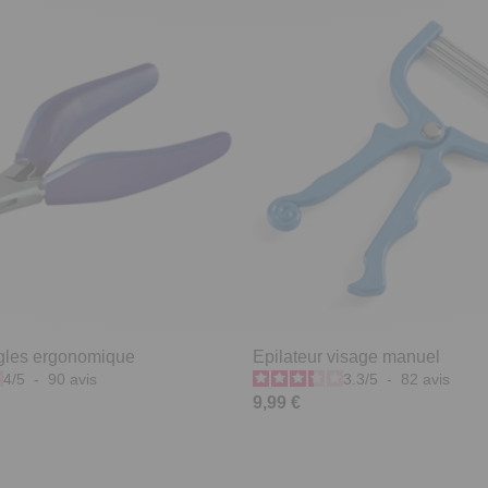
gles ergonomique
Epilateur visage manuel
4
/
5
-
90
avis
3.3
/
5
-
82
avis
9,99 €