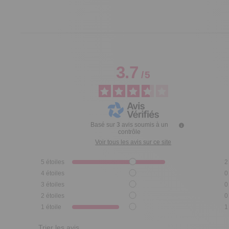
3.7
/
5
Basé sur
3
avis soumis à un
contrôle
Voir tous les avis sur ce site
5
étoiles
2
4
étoiles
0
3
étoiles
0
2
étoiles
0
1
étoile
1
Trier les avis