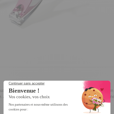
our vous faciliter la prise en main. Proposés en lot de 2, un po
vec leur joli coloris fantaisie, ils apportent une note de bonne 