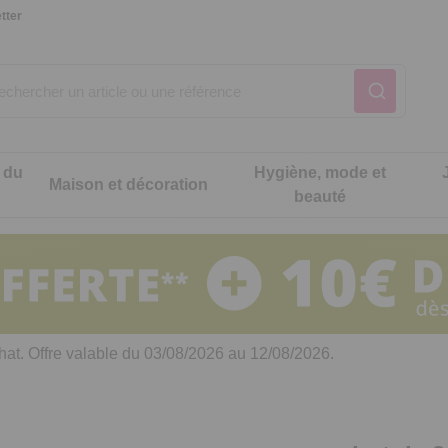
tter
 du
Hygiène, mode et
Maison et décoration
beauté
Notre produit du m
Notre produit du m
Notre produit du m
Notre produit du m
Notre produit du m
Notre produit du m
ons cuisine
t intimité
hat. Offre valable du 03/08/2026 au 12/08/2026.
 table
es de cuisine malins