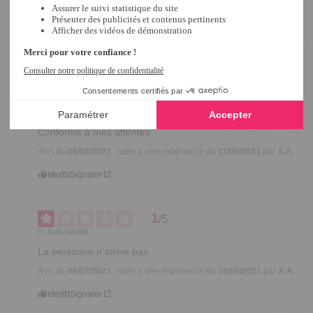
5
/
5
Avis vérifié
Conforme à mes attentes
Avis du
05/08/2021
, suite à une expérience du
11/06/2021
par
A.A.
Utile
(0)
Signaler
1
/
5
Avis vérifié
La personne n’arrive pas
Avis du
06/07/2021
, suite à une expérience du
18/05/2021
par
A.A.
Utile
(0)
Signaler