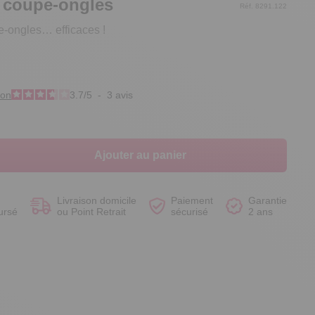
2 coupe-ongles
Réf. 8291.122
e-ongles… efficaces !
Voir le produit
Voir le produit
Voir le produit
Voir le produit
ion
3.7
/
5
-
3
avis
Ajouter au panier
Livraison domicile
Paiement
Garantie
ursé
ou Point Retrait
sécurisé
2 ans