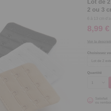
Lot de 2
2 ou 3 c
6 à 13 cm d’a
8,99 €
Voir la descript
Choisissez vo
Quantité
Satisfait
ou rembo