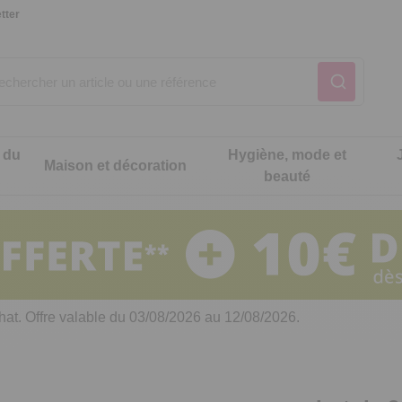
tter
 du
Hygiène, mode et
Maison et décoration
beauté
Notre produit du m
Notre produit du m
Notre produit du m
Notre produit du m
Notre produit du m
Notre produit du m
ons cuisine
t intimité
hat. Offre valable du 03/08/2026 au 12/08/2026.
 table
es de cuisine malins