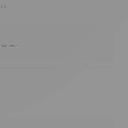
E D.
pour vous. 

.