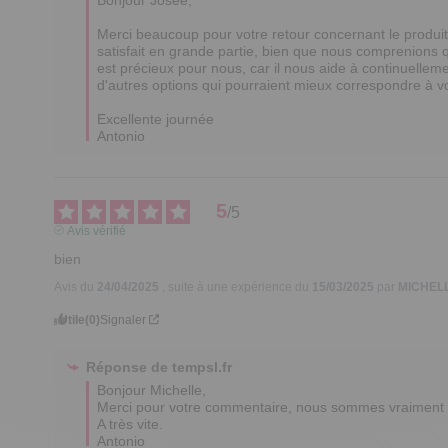
Merci beaucoup pour votre retour concernant le produi
satisfait en grande partie, bien que nous comprenions q
est précieux pour nous, car il nous aide à continuelleme
d'autres options qui pourraient mieux correspondre à vo
Excellente journée

Antonio
5
/
5
Avis vérifié
bien
Avis du
24/04/2025
, suite à une expérience du
15/03/2025
par
MICHELL
Utile
(0)
Signaler
Réponse de
tempsl.fr
Bonjour Michelle,

Merci pour votre commentaire, nous sommes vraiment r
A très vite.  

Antonio