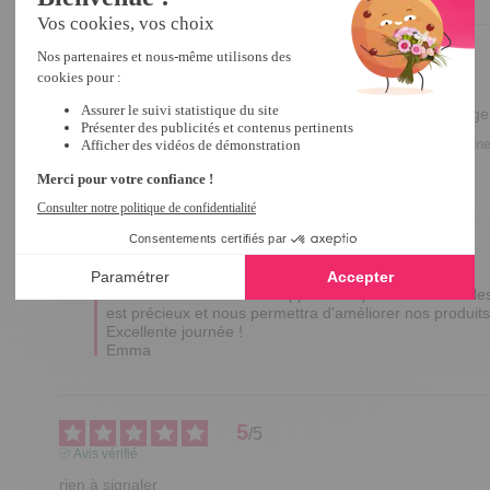
3
/
5
Avis vérifié
L'écart entre les attaches est trop grand pour le soutien-gorge
Avis du
13/11/2025
, suite à une expérience du
04/10/2025
par
Christine
Utile
(0)
Signaler
Réponse de
tempsl.fr
Bonjour Christine,

Merci d'avoir partagé votre avis.

Nous sommes désolés d'apprendre que l'écart entre les 
est précieux et nous permettra d'améliorer nos produits.
Excellente journée !

Emma
5
/
5
Avis vérifié
rien à signaler