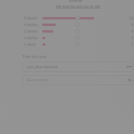
contrôle
Voir tous les avis sur ce site
5
étoiles
19
4
étoiles
5
3
étoiles
4
2
étoiles
1
1
étoile
1
Trier les avis