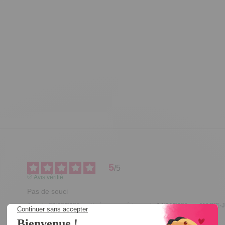
5
/
5
Avis vérifié
Pas de souci
Avis du
02/06/2026
, suite à une expérience du
14/04/2026
par
MARIE-J
Utile
(0)
Signaler