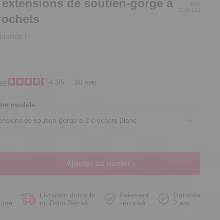
 extensions de soutien-gorge à
Réf.
7285.125
rochets
isance !
Voir le produit
Voir le produit
Voir le produit
Voir le produit
ion
4.3
/
5
-
30
avis
tre modèle
Ajouter au panier
Livraison domicile
Paiement
Garantie
ursé
ou Point Retrait
sécurisé
2 ans