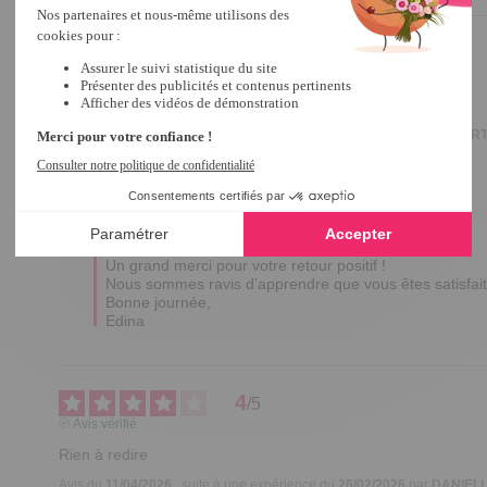
5
/
5
Avis vérifié
bien
Avis du
10/05/2026
, suite à une expérience du
15/03/2026
par
ROBERT
Utile
(0)
Signaler
Réponse de
tempsl.fr
Bonjour Robert,

Un grand merci pour votre retour positif ! 

Nous sommes ravis d’apprendre que vous êtes satisfait 
Bonne journée,

Edina
4
/
5
Avis vérifié
Rien à redire
Avis du
11/04/2026
, suite à une expérience du
26/02/2026
par
DANIELL