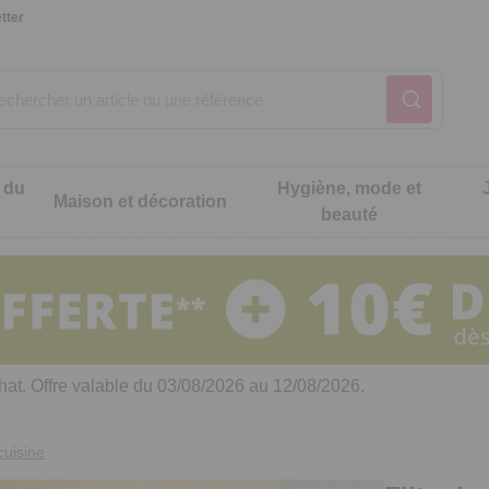
tter
 du
Hygiène, mode et
Maison et décoration
beauté
Notre produit du m
Notre produit du m
Notre produit du m
Notre produit du m
Notre produit du m
Notre produit du m
ons cuisine
t intimité
hat. Offre valable du 03/08/2026 au 12/08/2026.
 table
es de cuisine malins
cuisine