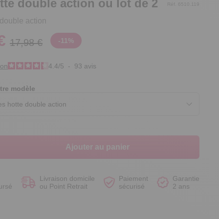
otte double action ou lot de 2
Réf. 6510.119
e double action
€
-
11
%
17,98 €
Voir le produit
Voir le produit
Voir le produit
Voir le produit
ion
4.4
/
5
-
93
avis
tre modèle
Ajouter au panier
Livraison domicile
Paiement
Garantie
ursé
ou Point Retrait
sécurisé
2 ans