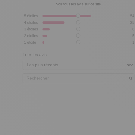
Voir tous les avis sur ce site
5
étoiles
54
4
étoiles
25
3
étoiles
8
2
étoiles
5
1
étoile
1
Trier les avis