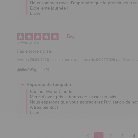
Nous sommes ravis d'apprendre que le produit vous satis
Excellente journée !

Liane
5
/
5
Avis vérifié
Pas encore utilisé.
Avis du
20/03/2026
, suite à une expérience du
04/02/2026
par
Marie cl
Utile
(0)
Signaler
Réponse de
tempsl.fr
Bonjour Marie Claude ,

Merci d'avoir pris le temps de laisser un avis ! 

Nous espérons que vous apprécierez l'utilisation de notre
À très bientôt !      

Liane
1
2
3
4