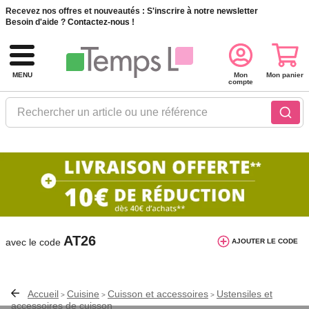
Recevez nos offres et nouveautés :
S'inscrire à notre newsletter
Besoin d'aide ?
Contactez-nous !
MENU
Mon
Mon panier
compte
Rechercher un article ou une référence
10€ de réduction dès 40€ d'achat. Offre
valable du 03/08/2026 au 12/08/2026.
AT26
avec le code
AJOUTER LE CODE
Accueil
Cuisine
Cuisson et accessoires
Ustensiles et
>
>
>
accessoires de cuisson