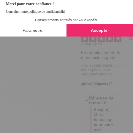
pour nous. 

Bonne 
journée,

Edina
5
Avis vérifié
En remplacement de 
mes anciens gants.
Avis du
20/01/2026
, suite à
une expérience du
24/11/2025
par
C.P.
Utile
(0)
Signaler
Réponse de
tempsl.fr
Bonjour,  

Merci 
beaucoup 
pour votre 
avis 