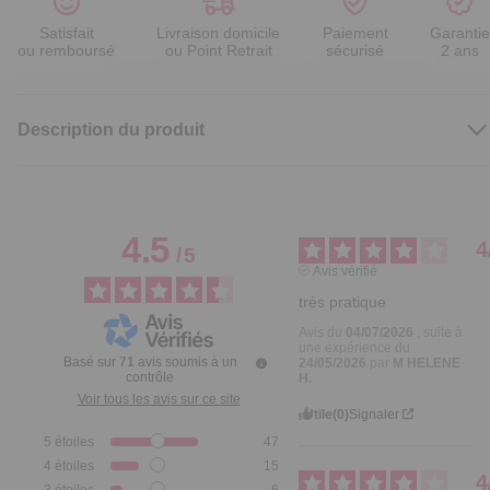
Satisfait
Livraison domicile
Paiement
Garantie
ou remboursé
ou Point Retrait
sécurisé
2 ans
Description du produit
4.5
4
/
5
Avis vérifié
très pratique
Avis du
04/07/2026
, suite à
une expérience du
Basé sur
71
avis soumis à un
24/05/2026
par
M HELENE
contrôle
H.
Voir tous les avis sur ce site
Utile
(0)
Signaler
5
étoiles
47
4
étoiles
15
4