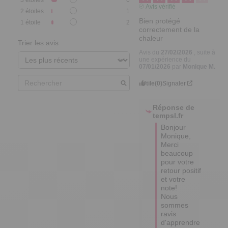
3
étoiles
6
Avis vérifié
2
étoiles
1
Bien protégé 
1
étoile
2
correctement de la 
chaleur
Trier les avis
Avis du
27/02/2026
, suite à
une expérience du
07/01/2026
par
Monique M.
Utile
(0)
Signaler
Réponse de
tempsl.fr
Bonjour 
Monique,

Merci 
beaucoup 
pour votre 
retour positif 
et votre 
note! 

Nous 
sommes 
ravis 
d'apprendre 