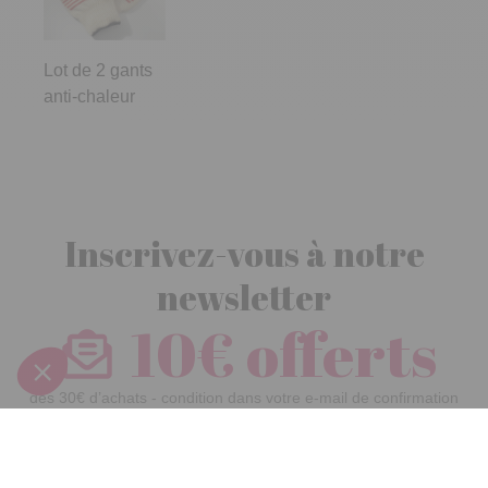
Lot de 2 gants
anti-chaleur
Inscrivez-vous à notre
newsletter
10€ offerts
dès 30€ d’achats - condition dans votre e-mail de confirmation
Recevez nos nouveautés et avantages exclusifs par email
Je