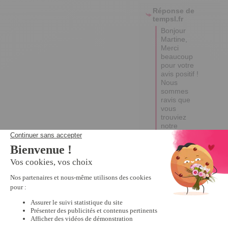
Réponse de
tempsl.fr
Bonjour 
Martine,

Merci 
beaucoup 
pour votre 
avis positif ! 

Nous 
sommes 
ravis que 
vous 
trouviez 
notre 
produit 
pratique et 
de bonne 
qualité. 

Votre 
satisfaction 
est notre 
priorité et 
vos retours 
sont 
essentiels 