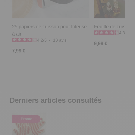
25 papiers de cuisson pour friteuse
Feuille de cuisson
4.3
/
5
-
à air
4.2
/
5
-
13
avis
9,99 €
7,99 €
Derniers articles consultés
Promo