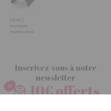
Lot de 2
maniques
multifonctions
Inscrivez-vous à notre
newsletter
10€ offerts
dès 30€ d’achats - condition dans votre e-mail de confirmation
Recevez nos nouveautés et avantages exclusifs par email