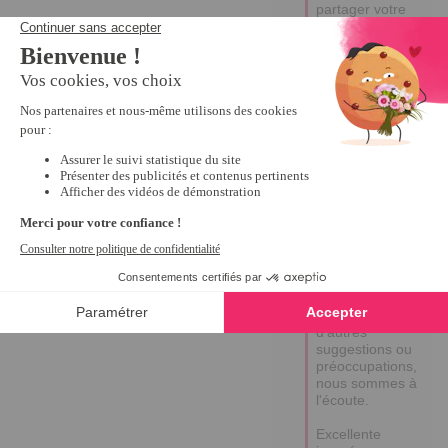
partager votre 
expérience. 
Nous sommes 
vraiment désolés 
d'apprendre que 
vous avez 
rencontré des 
difficultés avec 
notre produit et 
qu’il n’a pas 
répondu à vos 
attentes. Votre 
retour est 
précieux pour 
nous, car il nous 
aide à améliorer 
notre offre. 
N’hésitez pas à 
exprimer 
d'autres 
suggestions ou 
préoccupations, 
nous sommes à 
l'écoute.  

Excellente 