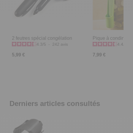
2 feutres spécial congélation
Pique à condiment
4.3
/
5
-
242
avis
4.4
/
5
-
5,99 €
7,99 €
Derniers articles consultés