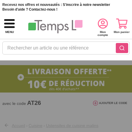
Recevez nos offres et nouveautés :
S'inscrire à notre newsletter
Besoin d'aide ?
Contactez-nous !
MENU
Mon
Mon panier
compte
Rechercher un article ou une référence
10€ de réduction dès 40€ d'achat. Offre
valable du 03/08/2026 au 12/08/2026.
AT26
avec le code
AJOUTER LE CODE
Accueil
Cuisine
Ustensiles de cuisine malins
>
>