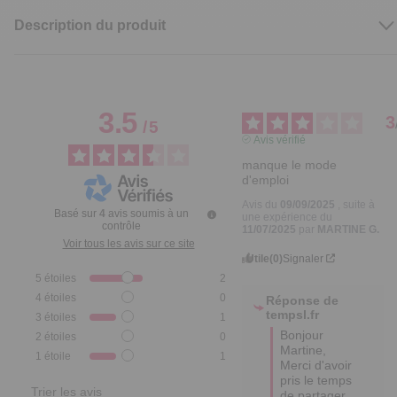
Description du produit
3.5
3
/
5
Avis vérifié
manque le mode 
d'emploi
Avis du
09/09/2025
, suite à
Basé sur
4
avis soumis à un
une expérience du
contrôle
11/07/2025
par
MARTINE G.
Voir tous les avis sur ce site
Utile
(0)
Signaler
5
étoiles
2
4
étoiles
0
Réponse de
tempsl.fr
3
étoiles
1
Bonjour 
2
étoiles
0
Martine,

1
étoile
1
Merci d'avoir 
pris le temps 
Trier les avis
de partager 