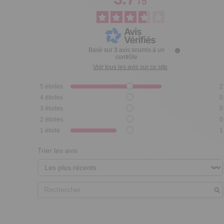
/
5
Basé sur
3
avis soumis à un
contrôle
Voir tous les avis sur ce site
5
étoiles
2
4
étoiles
0
3
étoiles
0
2
étoiles
0
1
étoile
1
Trier les avis