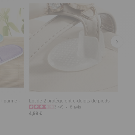
 + parme -
Lot de 2 protège entre-doigts de pieds
3.4
/
5
-
8
avis
4,99 €