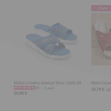
Promo
Mules croisées éponge Bleu - taille 39
Mules scrat
5
/
5
-
1
avis
10,79 €
26
24,99 €