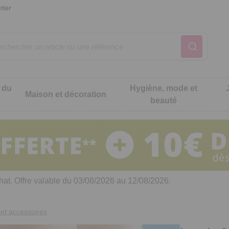
tter
 du
Hygiène, mode et
Maison et décoration
beauté
Notre produit du m
Notre produit du m
Notre produit du m
Notre produit du m
Notre produit du m
Notre produit du m
ons cuisine
t intimité
hat. Offre valable du 03/08/2026 au 12/08/2026.
 table
es de cuisine malins
et accessoires