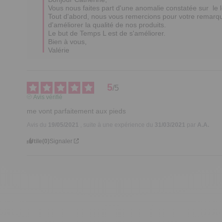
Vous nous faites part d'une anomalie constatée sur  le l
Tout d'abord, nous vous remercions pour votre remarque 
d'améliorer la qualité de nos produits.

Le but de Temps L est de s'améliorer.

Bien à vous, 

Valérie
5
/
5
Avis vérifié
me vont parfaitement aux pieds
Avis du
19/05/2021
, suite à une expérience du
31/03/2021
par
A.A.
Utile
(0)
Signaler