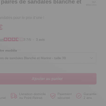
 paires de sandales blanche et
Réf.
8892.010
andales pour le prix d’une !
€
Voir le produit
Voir le produit
Voir le produit
Voir le produit
ion
3.7
/
5
-
3
avis
tre modèle
Ajouter au panier
Livraison domicile
Paiement
Garantie
ursé
ou Point Retrait
sécurisé
2 ans