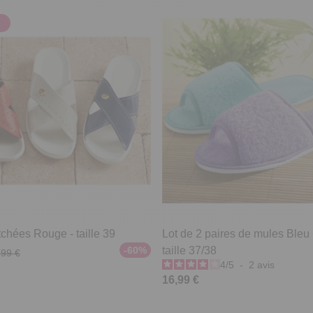
chées Rouge - taille 39
Lot de 2 paires de mules Bleu
-60%
taille 37/38
,99 €
4
/
5
-
2
avis
16,99 €