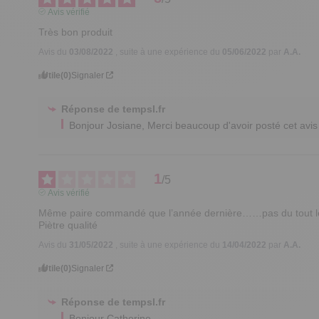
Avis vérifié
Très bon produit
Avis du
03/08/2022
, suite à une expérience du
05/06/2022
par
A.A.
Utile
(0)
Signaler
Réponse de
tempsl.fr
Bonjour Josiane, Merci beaucoup d'avoir posté cet avis 
1
/
5
Avis vérifié
Même paire commandé que l’année dernière……pas du tout l
Piètre qualité
Avis du
31/05/2022
, suite à une expérience du
14/04/2022
par
A.A.
Utile
(0)
Signaler
Réponse de
tempsl.fr
Bonjour Catherine,
