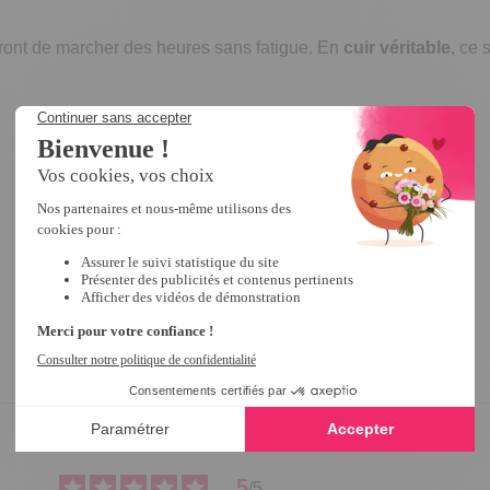
tront de marcher des heures sans fatigue. En
cuir véritable
, ce 
5
/
5