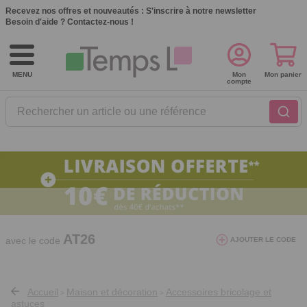
Recevez nos offres et nouveautés :
S'inscrire à notre newsletter
Besoin d'aide ?
Contactez-nous !
MENU
Mon
Mon panier
compte
Rechercher un article ou une référence
10€ de réduction dès 40€ d'achat. Offre
valable du 03/08/2026 au 12/08/2026.
AT26
avec le code
AJOUTER LE CODE
Accueil
Maison et décoration
Accessoires bricolage et
>
>
astuces