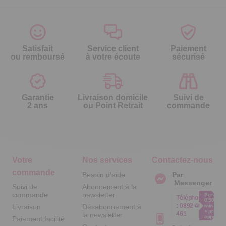
Satisfait
Service client
Paiement
ou remboursé
à votre écoute
sécurisé
Garantie
Livraison domicile
Suivi de
2 ans
ou Point Retrait
commande
Votre
Nos services
Contactez-nous
commande
Besoin d'aide
Par
Messenger
Suivi de
Abonnement à la
commande
newsletter
Service
Téléphone
0.50€ /
:
0892 461
Livraison
Désabonnement à
min
+ prix
461
la newsletter
appel
Paiement facilité