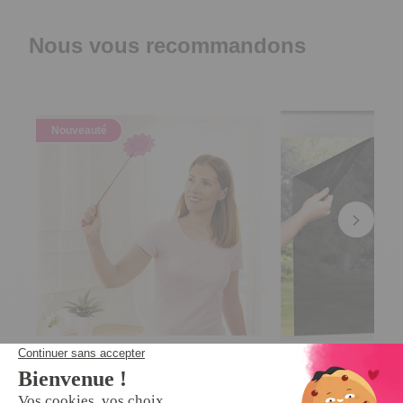
Nous vous recommandons
Nouveauté
Tapette à mouches rose
Pare soleil de fenê
3.7
/
5
-
4,99 €