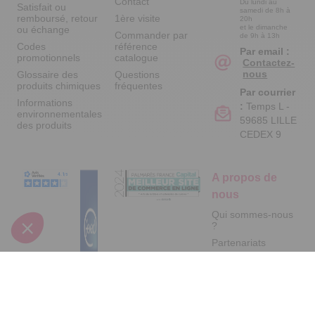
Contact
Du lundi au
Satisfait ou
samedi de 8h à
remboursé, retour
1ère visite
20h
et le dimanche
ou échange
Commander par
de 9h à 13h
Codes
référence
Par email :
promotionnels
catalogue
Contactez-
nous
Glossaire des
Questions
produits chimiques
fréquentes
Par courrier
Informations
:
Temps L -
environnementales
59685 LILLE
des produits
CEDEX 9
A propos de
nous
Qui sommes-nous
?
Partenariats
Avis Clients
Suivez-nous