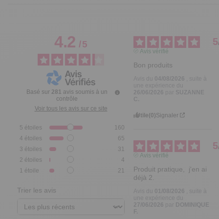
4.2
5
/
5
Avis vérifié
Bon produits
Avis du
04/08/2026
, suite à
une expérience du
Basé sur
281
avis soumis à un
26/06/2026
par
SUZANNE
contrôle
C.
Voir tous les avis sur ce site
Utile
(0)
Signaler
5
étoiles
160
4
étoiles
65
5
3
étoiles
31
Avis vérifié
2
étoiles
4
Produit pratique,  j'en ai 
1
étoile
21
déjà 2.
Trier les avis
Avis du
01/08/2026
, suite à
une expérience du
27/06/2026
par
DOMINIQUE
F.