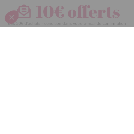
10€ offerts
dès 30€ d’achats - condition dans votre e-mail de confirmation
Recevez nos nouveautés et avantages exclusifs par email
Je
m’inscris
En renseignant votre adresse email vous acceptez de recevoir nos newsletters par
courrier électronique et vous prenez connaissance de notre
politique de
confidentialité
Satisfait
Service client
Paiement
ou remboursé
à votre écoute
sécurisé