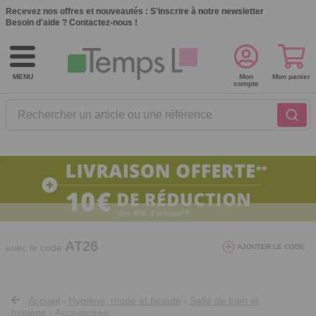
Recevez nos offres et nouveautés :
S'inscrire à notre newsletter
Besoin d'aide ?
Contactez-nous !
MENU
Mon
Mon panier
compte
Rechercher un article ou une référence
10€ de réduction dès 40€ d'achat. Offre
valable du 03/08/2026 au 12/08/2026.
AT26
avec le code
AJOUTER LE CODE
Accueil
Hygiène, mode et beauté
Salle de bain et
>
>
hygiène
Accessoires
>