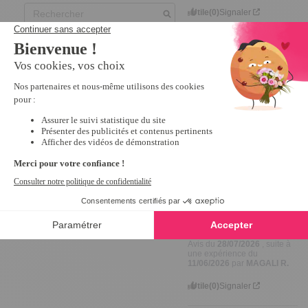
Utile
(0)
Signaler
4
Avis vérifié
Bien
Avis du
30/07/2026
, suite à
une expérience du
02/06/2026
par
JEAN L.
Utile
(0)
Signaler
4
Avis vérifié
très  pratique
Avis du
28/07/2026
, suite à
une expérience du
11/06/2026
par
MAGALI R.
Utile
(0)
Signaler