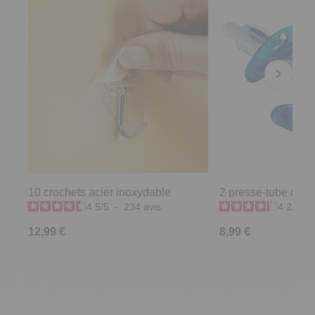
10 crochets acier inoxydable
2 presse-tube denti
4.5
/
5
-
234
avis
4.2
/
5
-
12,99 €
8,99 €