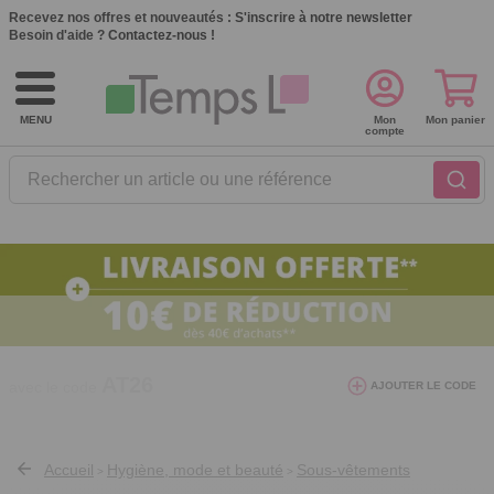
Recevez nos offres et nouveautés :
S'inscrire à notre newsletter
Besoin d'aide ?
Contactez-nous !
MENU
Mon
Mon panier
compte
Rechercher un article ou une référence
10€ de réduction dès 40€ d'achat. Offre
AJOUTER LE CODE
valable du 03/08/2026 au 12/08/2026.
AT26
avec le code
Accueil
Hygiène, mode et beauté
Sous-vêtements
>
>