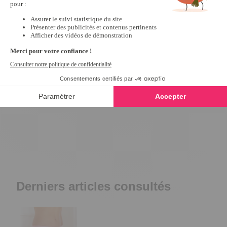
Lot de 2 paires antiglisse bretelles
Lot de 2 extensions
3.8
/
5
-
60
avis
gorge à 2 crochets
4.5
/
5
-
6,99 €
7,99 €
Derniers articles consultés