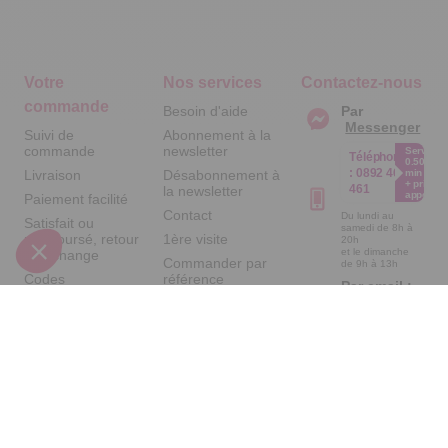
Votre
Nos services
Contactez-nous
commande
Besoin d'aide
Par
Messenger
Suivi de
Abonnement à la
commande
newsletter
Service
Téléphone
0.50€ /
:
0892 461
Livraison
Désabonnement à
min
+ prix
461
la newsletter
appel
Paiement facilité
Contact
Du lundi au
Satisfait ou
samedi de 8h à
remboursé, retour
1ère visite
20h
et le dimanche
ou échange
Commander par
de 9h à 13h
Codes
référence
Par email :
promotionnels
catalogue
Contactez-
nous
Glossaire des
Questions
produits chimiques
fréquentes
Par courrier
Informations
:
Temps L -
environnementales
59685 LILLE
des produits
CEDEX 9