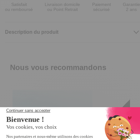
Satisfait
Livraison domicile
Paiement
Garantie
ou remboursé
ou Point Retrait
sécurisé
2 ans
Description du produit
Nous vous recommandons