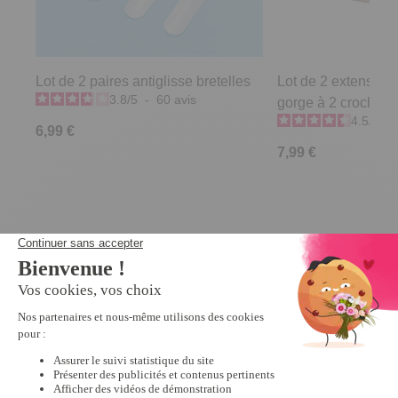
Lot de 2 paires antiglisse bretelles
Lot de 2 extensions
3.8
/
5
-
60
avis
gorge à 2 crochets
4.5
/
5
-
6,99 €
7,99 €
Derniers articles consultés