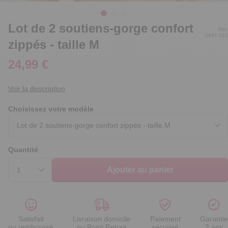
Lot de 2 soutiens-gorge confort
Réf.
2897.221
zippés - taille M
24,99 €
Voir la description
Choisissez votre modèle
Quantité
Ajouter au panier
Satisfait
Livraison domicile
Paiement
Garantie
ou remboursé
ou Point Retrait
sécurisé
2 ans