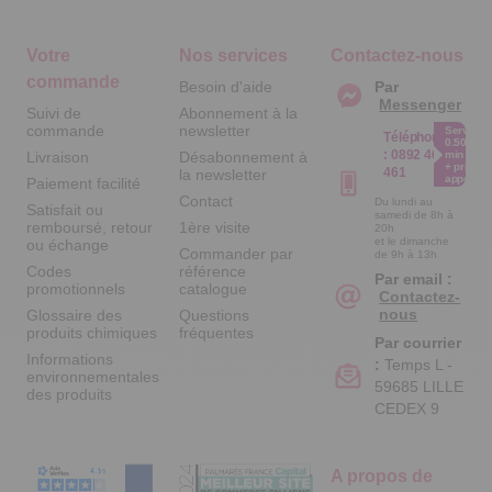
Votre
Nos services
Contactez-nous
commande
Besoin d'aide
Par
Messenger
Suivi de
Abonnement à la
commande
newsletter
Service
Téléphone
0.50€ /
:
0892 461
Livraison
Désabonnement à
min
+ prix
461
la newsletter
appel
Paiement facilité
Contact
Du lundi au
Satisfait ou
samedi de 8h à
remboursé, retour
1ère visite
20h
et le dimanche
ou échange
Commander par
de 9h à 13h
Codes
référence
Par email :
promotionnels
catalogue
Contactez-
nous
Glossaire des
Questions
produits chimiques
fréquentes
Par courrier
Informations
:
Temps L -
environnementales
59685 LILLE
des produits
CEDEX 9
A propos de