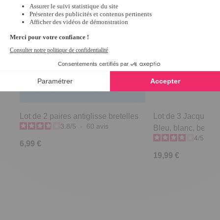
Lot de 2 paires antiglisse bretelles
Lot de 3 Jacquard 
3.8
/
5
-
60
avis
Bleu, blanc, beige -
4
/
5
-
1
6,99 €
19,99 €