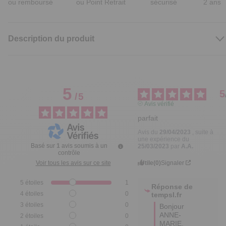
ou remboursé
ou Point Retrait
sécurisé
2 ans
Description du produit
5
5
/
5
Avis vérifié
parfait
Avis du
29/04/2023
, suite à
une expérience du
Basé sur
1
avis soumis à un
25/03/2023
par
A.A.
contrôle
Utile
(0)
Signaler
Voir tous les avis sur ce site
5
étoiles
1
Réponse de
4
étoiles
0
tempsl.fr
3
étoiles
0
Bonjour 
ANNE-
2
étoiles
0
MARIE,
