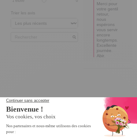
1
étoile
0
Merci pour 
votre gentil 
Trier les avis
retour, 
nous 
espérons 
vous servir 
encore 
longtemps.

Excellente 
journée.

Abir.
Nous vous recommandons