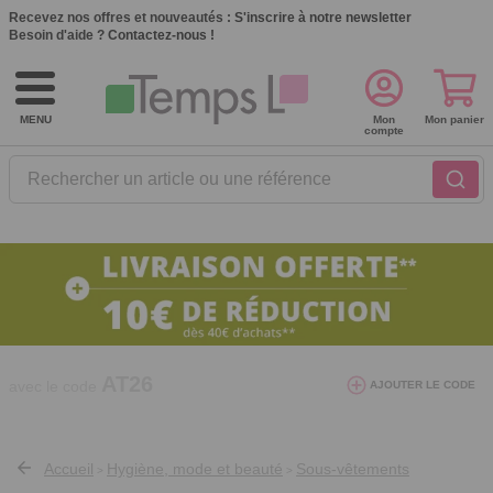
Recevez nos offres et nouveautés :
S'inscrire à notre newsletter
Besoin d'aide ?
Contactez-nous !
MENU
Mon
Mon panier
compte
Rechercher un article ou une référence
10€ de réduction dès 40€ d'achat. Offre
valable du 03/08/2026 au 12/08/2026.
AT26
avec le code
AJOUTER LE CODE
Accueil
Hygiène, mode et beauté
Sous-vêtements
>
>