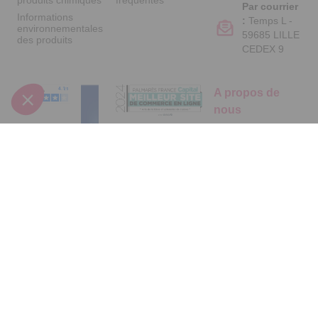
Par courrier
Informations
:
Temps L -
environnementales
59685 LILLE
des produits
CEDEX 9
A propos de
nous
Qui sommes-nous
?
Partenariats
Avis Clients
Suivez-nous
Données
Paramétrer
Mentions
Conditions
Access
personnelles et
les cookies
légales
générales de
cookies
vente