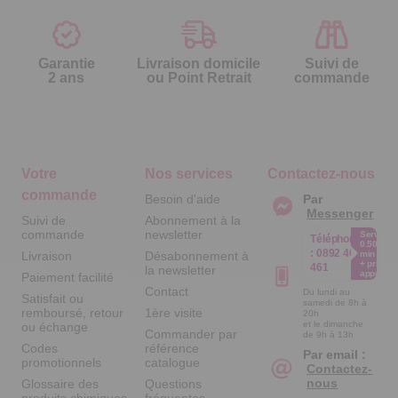
Garantie
Livraison domicile
Suivi de
2 ans
ou Point Retrait
commande
Votre
Nos services
Contactez-nous
commande
Besoin d'aide
Par
Messenger
Suivi de
Abonnement à la
commande
newsletter
Service
Téléphone
0.50€ /
:
0892 461
Livraison
Désabonnement à
min
+ prix
461
la newsletter
appel
Paiement facilité
Contact
Du lundi au
Satisfait ou
samedi de 8h à
remboursé, retour
1ère visite
20h
et le dimanche
ou échange
Commander par
de 9h à 13h
Codes
référence
Par email :
promotionnels
catalogue
Contactez-
nous
Glossaire des
Questions
produits chimiques
fréquentes