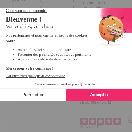
2
étoiles
0
tres bien tres 
confortables
1
étoile
0
Avis du
05/11/2019
, suite à
Trier les avis
une expérience du
03/10/2019
par
A.A.
Utile
(0)
Signaler
5
Avis vérifié
dèjà acheté 
ultérieurement bon 
usage
Avis du
03/10/2019
, suite à
une expérience du
02/09/2019
par
A.A.
Utile
(0)
Signaler
5
Avis vérifié