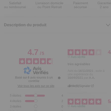
Satisfait
Livraison domicile
Paiement
Garantie
ou remboursé
ou Point Retrait
sécurisé
2 ans
Description du produit
4.7
4
/
5
Avis vérifié
très agréables
Avis du
16/11/2021
, suite à
une expérience du
Basé sur
6
avis soumis à un
16/09/2021
par
A.A.
contrôle
Utile
(0)
Signaler
Voir tous les avis sur ce site
5
étoiles
4
5
4
étoiles
2
Avis vérifié
3
étoiles
0