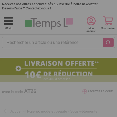
Recevez nos offres et nouveautés :
S'inscrire à notre newsletter
Besoin d'aide ?
Contactez-nous !
MENU
Mon
Mon panier
compte
Rechercher un article ou une référence
10€ de réduction dès 40€ d'achat. Offre
valable du 03/08/2026 au 12/08/2026.
AT26
avec le code
AJOUTER LE CODE
Accueil
Hygiène, mode et beauté
Sous-vêtements
>
>