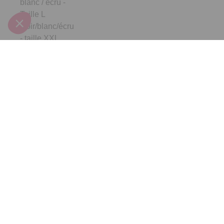
blanc / écru -
Taille L
Noir/blanc/écru
- taille XXL
Inscrivez-vous à notre
newsletter
10€ offerts
dès 30€ d’achats - condition dans votre e-mail de confirmation
Recevez nos nouveautés et avantages exclusifs par email
Je