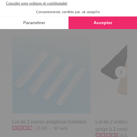
Nous vous recommandons
Lot de 2 paires antiglisse bretelles
Lot de 2 extensions
3.8
/
5
-
60
avis
gorge à 2 crochets
4.5
/
5
-