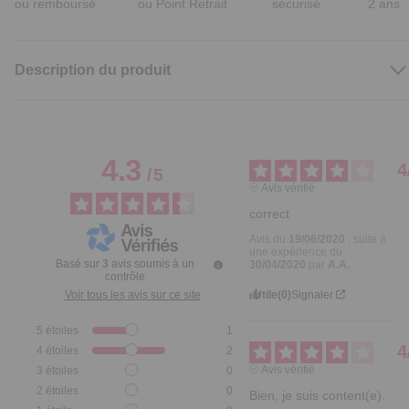
ou remboursé
ou Point Retrait
sécurisé
2 ans
Description du produit
4.3
4
/
5
Avis vérifié
correct
Avis du
19/06/2020
, suite à
une expérience du
Basé sur
3
avis soumis à un
30/04/2020
par
A.A.
contrôle
Utile
(0)
Signaler
Voir tous les avis sur ce site
5
étoiles
1
4
4
étoiles
2
Avis vérifié
3
étoiles
0
2
étoiles
0
Bien, je suis content(e).