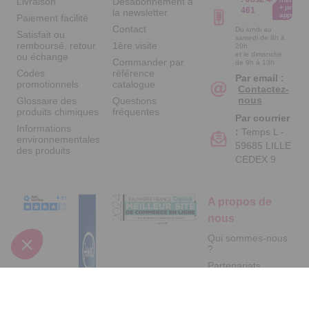
Livraison
Désabonnement à
+ prix
461
la newsletter
appel
Paiement facilité
Contact
Du lundi au
Satisfait ou
samedi de 8h à
remboursé, retour
1ère visite
20h
et le dimanche
ou échange
Commander par
de 9h à 13h
Codes
référence
Par email :
promotionnels
catalogue
Contactez-
nous
Glossaire des
Questions
produits chimiques
fréquentes
Par courrier
Informations
:
Temps L -
environnementales
59685 LILLE
des produits
CEDEX 9
A propos de
nous
Qui sommes-nous
?
Partenariats
Avis Clients