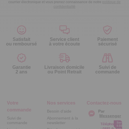
courrier électronique et vous prenez connaissance de notre
politique de
confidentialité
Satisfait
Service client
Paiement
ou remboursé
à votre écoute
sécurisé
Garantie
Livraison domicile
Suivi de
2 ans
ou Point Retrait
commande
Votre
Nos services
Contactez-nous
commande
Besoin d'aide
Par
Messenger
Suivi de
Abonnement à la
commande
newsletter
Service
Téléphone
0.50€ /
:
0892 461
min