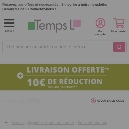
Recevez nos offres et nouveautés :
S'inscrire à notre newsletter
Besoin d'aide ?
Contactez-nous !
MENU
Mon
Mon panier
compte
Rechercher un article ou une référence
10€ de réduction dès 40€ d'achat. Offre
AJOUTER LE CODE
valable du 03/08/2026 au 12/08/2026.
AT26
avec le code
Accueil
Hygiène, mode et beauté
Sous-vêtements
>
>