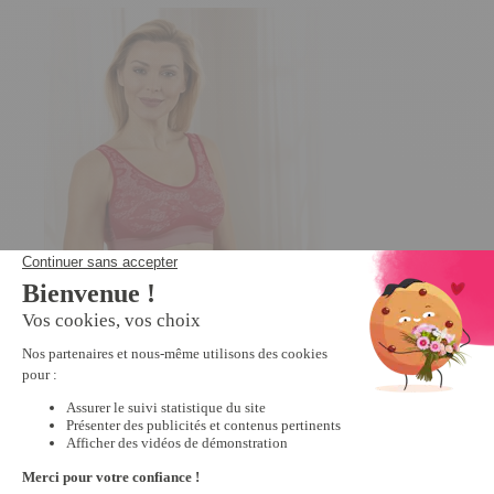
Lot de 3 Jacquard Bra™ Lot 1 :
Rouge, noir, beige - taille L
4.5
/
5
-
14
avis
19,99 €