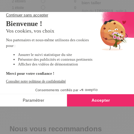
2
étoiles
0
bien tailler
1
étoile
0
Avis du
17/02/2019
, suite à
une expérience du
16/01/2019
par
A.A.
Trier les avis
Utile
(0)
Signaler
5
Avis vérifié
Très bon article à porter
Avis du
15/02/2019
, suite à
une expérience du
13/01/2019
par
A.A.
Utile
(0)
Signaler
Nous vous recommandons