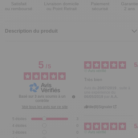
Satisfait
Livraison domicile
Paiement
Garantie
ou remboursé
ou Point Retrait
sécurisé
2 ans
Description du produit
5
5
/
5
Avis vérifié
Très bien
Avis du
20/07/2019
, suite à
une expérience du
Basé sur
3
avis soumis à un
06/05/2019
par
A.A.
contrôle
Utile
(0)
Signaler
Voir tous les avis sur ce site
5
étoiles
3
5
4
étoiles
0
Avis vérifié
3
étoiles
0