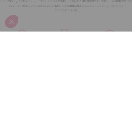
En renseignant votre adresse email vous acceptez de recevoir nos newsletters par
courrier électronique et vous prenez connaissance de notre
politique de
confidentialité
Satisfait
Service client
Paiement
ou remboursé
à votre écoute
sécurisé
Garantie
Livraison domicile
Suivi de
2 ans
ou Point Retrait
commande
Votre
Nos services
Contactez-nous
commande
Besoin d'aide
Par
Messenger
Suivi de
Abonnement à la
commande
newsletter
Service
Téléphone