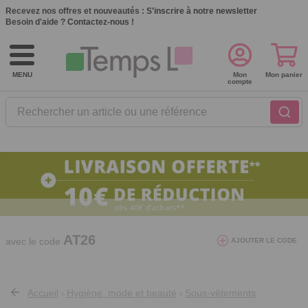
Recevez nos offres et nouveautés :
S'inscrire à notre newsletter
Besoin d'aide ?
Contactez-nous !
MENU
Mon
Mon panier
compte
Rechercher un article ou une référence
10€ de réduction dès 40€ d'achat. Offre
valable du 03/08/2026 au 12/08/2026.
AT26
avec le code
AJOUTER LE CODE
Accueil
Hygiène, mode et beauté
Sous-vêtements
>
>