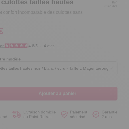
 culottes tailles hautes
Réf.
3146.321
t confort incomparable des culottes sans
€
Voir le produit
Voir le produit
Voir le produit
Voir le produit
ion
4.8
/
5
-
4
avis
tre modèle
Ajouter au panier
Livraison domicile
Paiement
Garantie
ursé
ou Point Retrait
sécurisé
2 ans