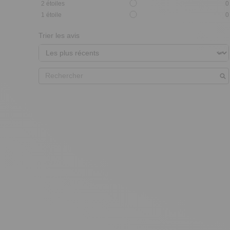
2
étoiles
0
1
étoile
0
Trier les avis