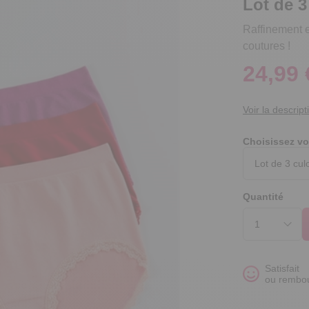
Lot de 3
Raffinement e
coutures !
24,99 
Voir la descript
Choisissez vo
Quantité
Satisfait
ou rembo