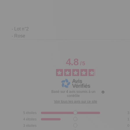
- Lot n°2
- Rose
4.8
/
5
Basé sur
4
avis soumis à un
contrôle
Voir tous les avis sur ce site
5
étoiles
3
4
étoiles
1
3
étoiles
0