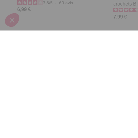
3.8
/
5
-
60
avis
crochets B
6,99 €
7,99 €
Derniers articles consultés
Lot de 3 culottes tailles