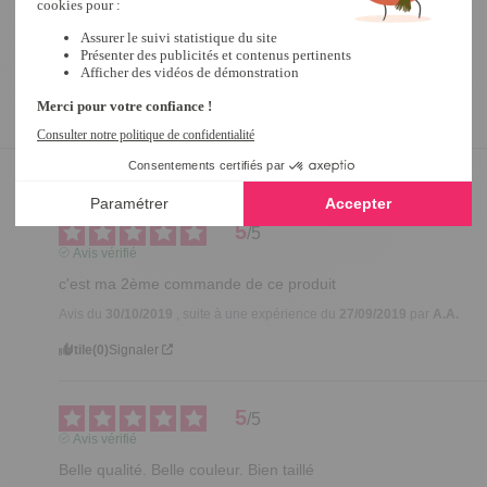
5
/
5
Avis vérifié
c'est ma 2ème commande de ce produit
Avis du
30/10/2019
, suite à une expérience du
27/09/2019
par
A.A.
Utile
(0)
Signaler
5
/
5
Avis vérifié
Belle qualité. Belle couleur. Bien taillé