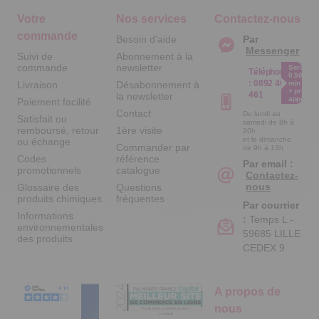
Votre
Nos services
Contactez-nous
commande
Besoin d'aide
Par
Messenger
Suivi de
Abonnement à la
commande
newsletter
Service
Téléphone
0.50€ /
:
0892 461
Livraison
Désabonnement à
min
+ prix
461
la newsletter
appel
Paiement facilité
Contact
Du lundi au
Satisfait ou
samedi de 8h à
remboursé, retour
1ère visite
20h
et le dimanche
ou échange
Commander par
de 9h à 13h
Codes
référence
Par email :
promotionnels
catalogue
Contactez-
nous
Glossaire des
Questions
produits chimiques
fréquentes
Par courrier
Informations
:
Temps L -
environnementales
59685 LILLE
des produits
CEDEX 9
A propos de
nous