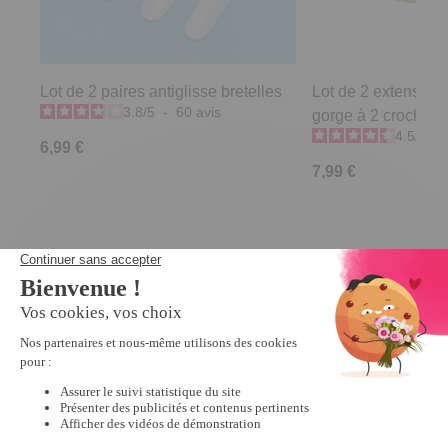
Lot de 2 paires antiglisse bretelles
Lot de 2 extensions
3.8
/
5
-
60
avis
gorge à 2 crochets
4.5
/
5
-
6,99 €
7,99 €
Derniers articles consultés