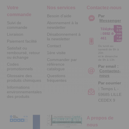
Votre
Nos services
Contactez-nous
commande
Besoin d'aide
Par
Messenger
Suivi de
Abonnement à la
commande
newsletter
Service
Téléphone
0.50€ /
:
0892 461
Livraison
Désabonnement à
min
+ prix
461
la newsletter
appel
Paiement facilité
Contact
Du lundi au
Satisfait ou
samedi de 8h à
remboursé, retour
1ère visite
20h
et le dimanche
ou échange
Commander par
de 9h à 13h
Codes
référence
Par email :
promotionnels
catalogue
Contactez-
nous
Glossaire des
Questions
produits chimiques
fréquentes
Par courrier
Informations
:
Temps L -
environnementales
59685 LILLE
des produits
CEDEX 9
A propos de
nous