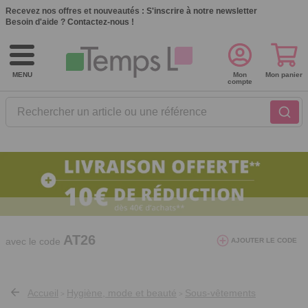
Recevez nos offres et nouveautés :
S'inscrire à notre newsletter
Besoin d'aide ?
Contactez-nous !
MENU
Mon
Mon panier
compte
Rechercher un article ou une référence
10€ de réduction dès 40€ d'achat. Offre
valable du 03/08/2026 au 12/08/2026.
AT26
avec le code
AJOUTER LE CODE
Accueil
Hygiène, mode et beauté
Sous-vêtements
>
>