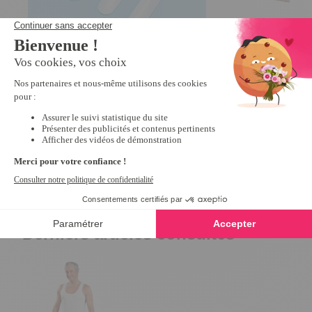
Lot de 2 paires antiglisse bretelles
Lot de 2 extensions
3.8
/
5
-
60
avis
gorge à 2 crochets
4.5
/
5
-
6,99 €
7,99 €
Derniers articles consultés