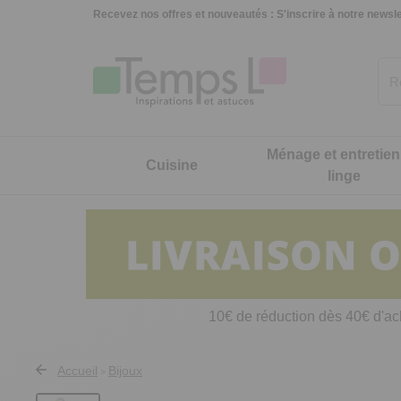
Recevez nos offres et nouveautés :
S'inscrire à notre newsle
Ménage et entretien
Cuisine
linge
Cuisine
Ménage et entretien du linge
Maison et décoration
Hygiène, mode et beauté
Jardin, extérieur et animaux
Nouveautés
Cuisson et accessoires
Produits d'entretien
Accessoires bureau
Vêtements
Décorations jardin et extérieur
Cuisine
Décorati
Charme e
10€ de réduction dès 40€ d'ac
Petit électroménager
Matériels de nettoyage
Décorations
Sous-vêtements
Accessoires et outils jardin
Ménage et entretien du linge
Art de la
Accessoires pâtisserie et confiture
Balais, aspirateurs, éponges et brosses
Petits meubles
Chaussures, chaussons et
Accessoires voiture
Maison et décoration
Ustensil
Accueil
Bijoux
>
accessoires