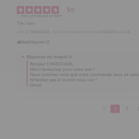
5
/
5
Avis collecté par un tiers
Très bien
Avis du
30/10/2024
, suite à une expérience du
21/10/2024
par
C.B.
Utile
(0)
Signaler
Réponse de
tempsl.fr
Bonjour CHRISTIANE,

Merci beaucoup pour votre avis ! 

Nous sommes ravis que votre commande vous ait satisfa
N’hésitez pas à revenir nous voir !

Ginah
1
2