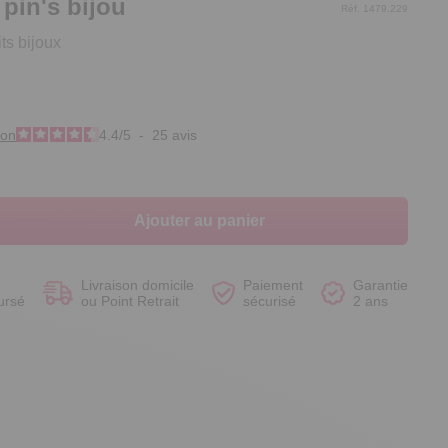
 pin's bijou
Réf. 1479.229
its bijoux
Voir le produit
Voir le produit
Voir le produit
Voir le produit
ion
4.4
/
5
-
25
avis
Ajouter au panier
Livraison domicile
Paiement
Garantie
ursé
ou Point Retrait
sécurisé
2 ans