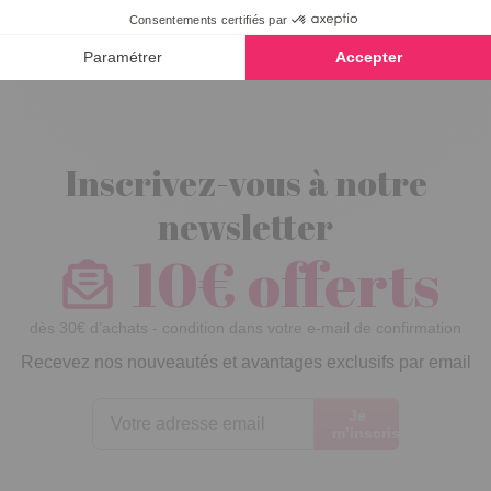
et armoire
Inscrivez-vous à notre
newsletter
10€ offerts
dès 30€ d’achats - condition dans votre e-mail de confirmation
Recevez nos nouveautés et avantages exclusifs par email
Je
m’inscris