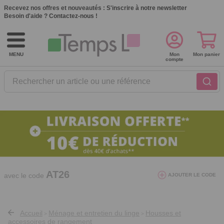
Recevez nos offres et nouveautés :
S'inscrire à notre newsletter
Besoin d'aide ?
Contactez-nous !
MENU
Mon
Mon panier
compte
Rechercher un article ou une référence
10€ de réduction dès 40€ d'achat. Offre
valable du 03/08/2026 au 12/08/2026.
AT26
avec le code
AJOUTER LE CODE
Accueil
Ménage et entretien du linge
Housses et
>
>
accessoires de rangement