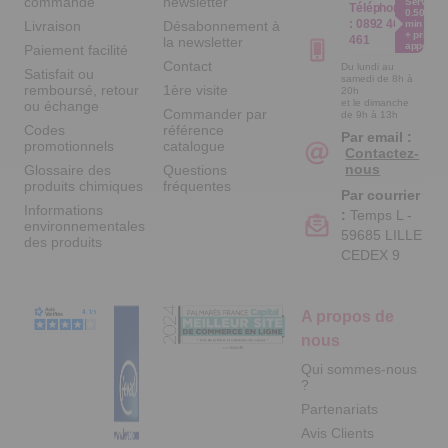
commande
newsletter
Service
Téléphone
0.50€ /
:
0892 461
Livraison
Désabonnement à
min
+ prix
461
la newsletter
appel
Paiement facilité
Contact
Du lundi au
Satisfait ou
samedi de 8h à
remboursé, retour
1ère visite
20h
et le dimanche
ou échange
Commander par
de 9h à 13h
Codes
référence
Par email :
promotionnels
catalogue
Contactez-
nous
Glossaire des
Questions
produits chimiques
fréquentes
Par courrier
Informations
:
Temps L -
environnementales
59685 LILLE
des produits
CEDEX 9
A propos de
nous
Qui sommes-nous
?
Partenariats
Avis Clients