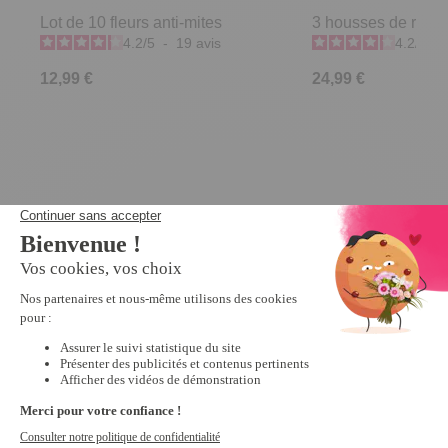
Lot de 10 fleurs anti-mites
3 housses de rang
4.2
/
5
-
19
avis
4.2
/
5
-
12,99 €
24,99 €
Derniers articles consultés
Lot de 6
senteurs tiroir