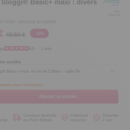
 Sloggi® Basic+ maxi : divers
Réf.
7268.220
+ maxi : douceur et confort
€
-
10
%
49,50 €
Voir le produit
Voir le produit
Voir le produit
Voir le produit
ion
5
/
5
-
1
avis
tre modèle
ponible sous 4 semaine(s)
Ajouter au panier
Livraison domicile
Paiement
Garantie
ursé
ou Point Retrait
sécurisé
2 ans