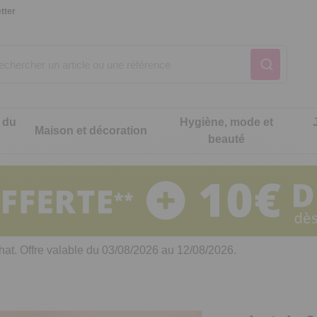
tter
 du
Hygiène, mode et
Maison et décoration
beauté
Notre produit du m
Notre produit du m
Notre produit du m
Notre produit du m
Notre produit du m
Notre produit du m
ons cuisine
t intimité
hat. Offre valable du 03/08/2026 au 12/08/2026.
 table
es de cuisine malins