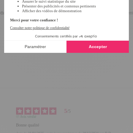
lotte est si confortable qu'elle pourrait se faire oublier ! Quasi
5
/
5
Avis vérifié
Bonne qualité