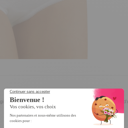
ggi Basic+ maxi est vraiment agréable à porter ! Elle bénéficie 