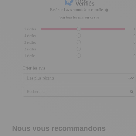
Basé sur
1
avis soumis à un contrôle
Voir tous les avis sur ce site
5
étoiles
1
4
étoiles
0
3
étoiles
0
2
étoiles
0
1
étoile
0
Trier les avis
Nous vous recommandons