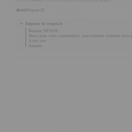
Avis du
31/01/2025
, suite à une expérience du
28/12/2024
par
D.D.
Utile
(0)
Signaler
Réponse de
tempsl.fr
Bonjour DENISE,

Merci pour votre commentaire, nous sommes vraiment ravis qu
A très vite.  

Antonio