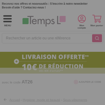
Recevez nos offres et nouveautés :
S'inscrire à notre newsletter
Besoin d'aide ?
Contactez-nous !
MENU
Mon
Mon panier
compte
Rechercher un article ou une référence
10€ de réduction dès 40€ d'achat. Offre
valable du 03/08/2026 au 12/08/2026.
AT26
avec le code
AJOUTER LE CODE
Accueil
Hygiène, mode et beauté
Sous-vêtements
>
>