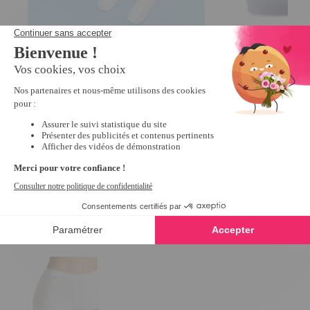
Lot de 2 paires antiglisse bretelles
Lot de 3 Jacquard 
3.8
/
5
-
60
avis
Bleu, blanc, beige -
4
/
5
-
1
6,99 €
19,99 €
Derniers articles consultés