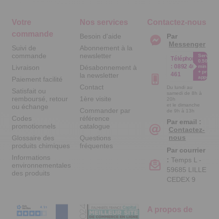
Votre
Nos services
Contactez-nous
commande
Besoin d'aide
Par
Messenger
Suivi de
Abonnement à la
commande
newsletter
Service
Téléphone
0.50€ /
:
0892 461
Livraison
Désabonnement à
min
+ prix
461
la newsletter
appel
Paiement facilité
Contact
Du lundi au
Satisfait ou
samedi de 8h à
remboursé, retour
1ère visite
20h
et le dimanche
ou échange
Commander par
de 9h à 13h
Codes
référence
Par email :
promotionnels
catalogue
Contactez-
nous
Glossaire des
Questions
produits chimiques
fréquentes
Par courrier
Informations
:
Temps L -
environnementales
59685 LILLE
des produits
CEDEX 9
A propos de