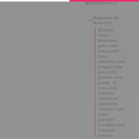
Utile
(0)
Signaler
Réponse de
tempsl.fr
Bonjour,  

Merci 
beaucoup 
pour votre 
avis positif ! 
Nous 
sommes ravis 
d'apprendre 
que notre 
produit vous 
a aidé. Si 
vous avez 
d'autres 
retours ou 
questions, 
n'hésitez pas 
à les 
partager.  

Cordialement.

L’équipe 
tempsl.