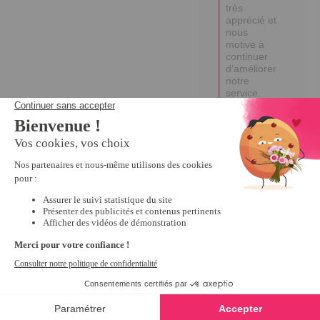
très 
apprécié et 
nous 
motive à 
continuer 
d’améliorer 
notre 
service.

Prenez soin 
de vous et 
à bientôt !

Abigaël
5
Avis vérifié
Evite d'avoir trop de fils 
électriques
Avis du
08/10/2025
, suite à
une expérience du
26/08/2025
par
RAYMOND
P.