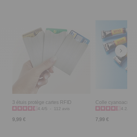
3 étuis protège cartes RFID
Colle cyanoacrylate
4.4
/
5
-
112
avis
4.2
/
5
-
9,99 €
7,99 €