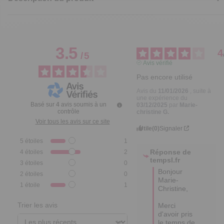
3.5
4
/
5
Avis vérifié
Pas encore utilisé
Avis du
11/01/2026
, suite à
une expérience du
Basé sur
4
avis soumis à un
03/12/2025
par
Marie-
contrôle
christine G.
Voir tous les avis sur ce site
Utile
(0)
Signaler
5
étoiles
1
Réponse de
4
étoiles
2
tempsl.fr
3
étoiles
0
Bonjour 
2
étoiles
0
Marie-
1
étoile
1
Christine,

Trier les avis
Merci 
d'avoir pris 
le temps de 