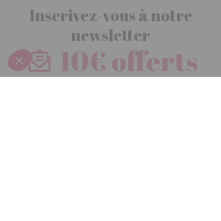
Inscrivez-vous à notre
newsletter
10€ offerts
dès 30€ d’achats - condition dans votre e-mail de confirmation
Recevez nos nouveautés et avantages exclusifs par email
Je
m’inscris
En renseignant votre adresse email vous acceptez de recevoir nos newsletters par
courrier électronique et vous prenez connaissance de notre
politique de
confidentialité