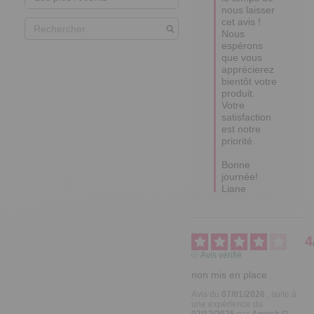
nous laisser 
cet avis ! 

Nous 
espérons 
que vous 
apprécierez 
bientôt votre 
produit. 

Votre 
satisfaction 
est notre 
priorité.

Bonne 
journée!

Liane
4
Avis vérifié
non mis en place
Avis du
07/01/2026
, suite à
une expérience du
02/12/2025
par
Annick G.