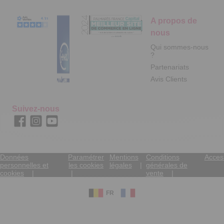
A propos de
nous
Qui sommes-nous
?
Partenariats
Avis Clients
Suivez-nous
Données
Paramétrer
Mentions
Conditions
Access
personnelles et
les cookies
légales
générales de
cookies
vente
FR