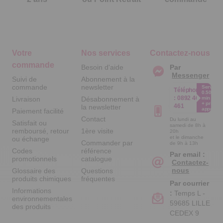
Votre
Nos services
Contactez-nous
commande
Besoin d'aide
Par
Messenger
Suivi de
Abonnement à la
commande
newsletter
Service
Téléphone
0.50€ /
:
0892 461
Livraison
Désabonnement à
min
+ prix
461
la newsletter
appel
Paiement facilité
Contact
Du lundi au
Satisfait ou
samedi de 8h à
remboursé, retour
1ère visite
20h
et le dimanche
ou échange
Commander par
de 9h à 13h
Codes
référence
Par email :
promotionnels
catalogue
Contactez-
nous
Glossaire des
Questions
produits chimiques
fréquentes
Par courrier
Informations
:
Temps L -
environnementales
59685 LILLE
des produits
CEDEX 9