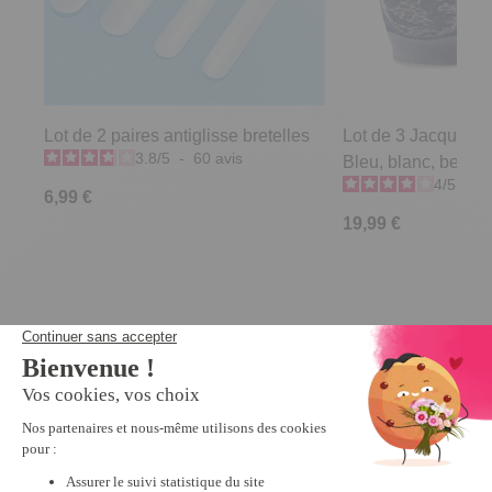
Lot de 2 paires antiglisse bretelles
Lot de 3 Jacquard 
3.8
/
5
-
60
avis
Bleu, blanc, beige -
4
/
5
-
1
6,99 €
19,99 €
Derniers articles consultés