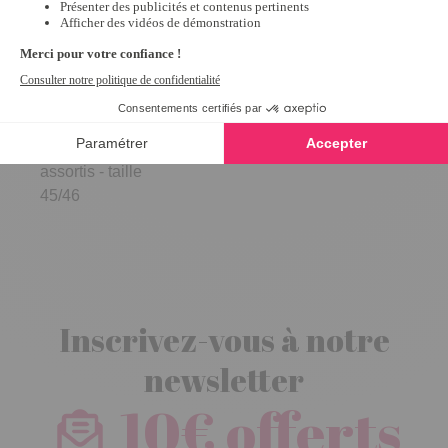
Lot de 4 paires
de chaussettes
smart Coloris
assortis - taille
45/46
Inscrivez-vous à notre
newsletter
10€ offerts