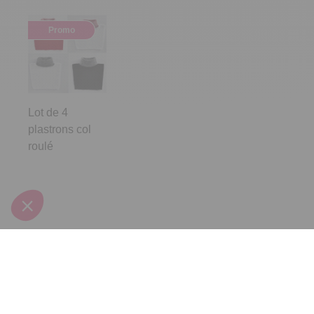
Promo
Lot de 4
plastrons col
roulé
Inscrivez-vous à notre
newsletter
10€ offerts