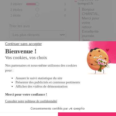
tempsl.fr
3
étoiles
1
Bonjour 
2
étoiles
0
CHANTAL,

1
étoile
0
Merci pour 
votre 
Trier les avis
retour.

Excellente 
journée.

Jean 
Paulo
5
Avis vérifié
Très pratique ! Assorti à 
toutes tenues ! C'est 
l'idéal !
Avis du
14/01/2023
, suite à
une expérience du
22/11/2022
par
A.A.
Utile
(0)
Signaler