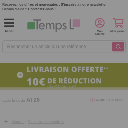
Recevez nos offres et nouveautés :
S'inscrire à notre newsletter
Besoin d'aide ?
Contactez-nous !
MENU
Mon
Mon panier
compte
Rechercher un article ou une référence
10€ de réduction dès 40€ d'achat. Offre
valable du 03/08/2026 au 12/08/2026.
AT26
avec le code
AJOUTER LE CODE
Accueil
Sacs et accessoires
>