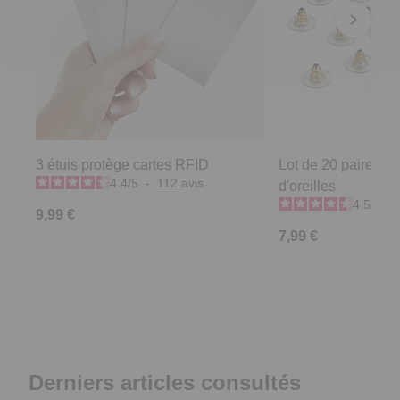
3 étuis protège cartes RFID
Lot de 20 paires e
4.4
/
5
-
112
avis
d'oreilles
4.5
/
5
-
9,99 €
7,99 €
Derniers articles consultés