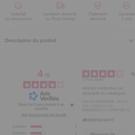
Satisfait
Livraison domicile
Paiement
Garantie
ou remboursé
ou Point Retrait
sécurisé
2 ans
Description du produit
4
4
/
5
Avis vérifié
Articles conformes au 
descriptif du catalogue
Avis du
24/02/2025
, suite à
Basé sur
3
avis soumis à un
une expérience du
contrôle
06/02/2025
par
CHANTAL A.
Voir tous les avis sur ce site
Utile
(0)
Signaler
5
étoiles
1
4
étoiles
1
Réponse de