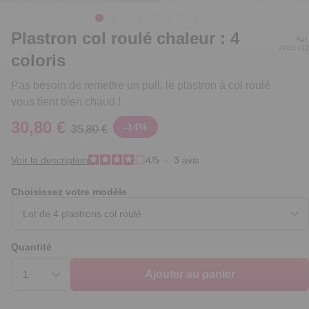
Plastron col roulé chaleur : 4
Réf.
2983.112
coloris
Pas besoin de remettre un pull, le plastron à col roulé
vous tient bien chaud !
30,80 €
-
14
%
35,80 €
Voir la description
4
/
5
-
3
avis
Choisissez votre modèle
Quantité
Ajouter au panier