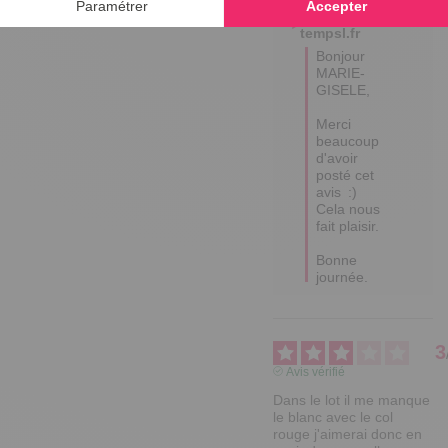
Réponse de
tempsl.fr
Bonjour 
MARIE-
GISELE,

Merci 
beaucoup 
d'avoir 
posté cet 
avis  :) 
Cela nous 
fait plaisir.

Bonne 
journée.
3
Avis vérifié
Dans le lot il me manque 
le blanc avec le col 
rouge j'aimerai donc en 