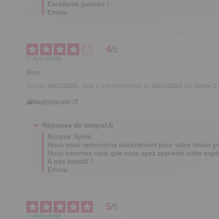
Excellente journée !

Emma
4
/
5
Avis vérifié
Bien
Avis du
26/11/2025
, suite à une expérience du
20/10/2025
par
Sylvie C.
Utile
(0)
Signaler
Réponse de
tempsl.fr
Bonjour Sylvie,

Nous vous remercions sincèrement pour votre retour posit
Nous sommes ravis que vous ayez apprécié votre expéri
À très bientôt !

Emma
5
/
5
Avis vérifié