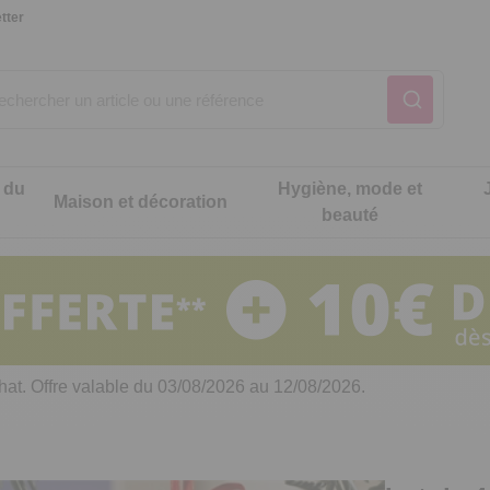
tter
 du
Hygiène, mode et
Maison et décoration
beauté
Notre produit du m
Notre produit du m
Notre produit du m
Notre produit du m
Notre produit du m
Notre produit du m
ons cuisine
t intimité
hat. Offre valable du 03/08/2026 au 12/08/2026.
 table
es de cuisine malins