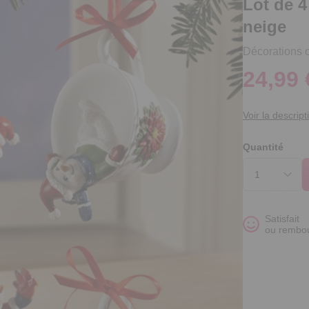
Lot de 
neige
Décorations o
24,99 
Voir la descript
Quantité
Satisfait
ou rembo