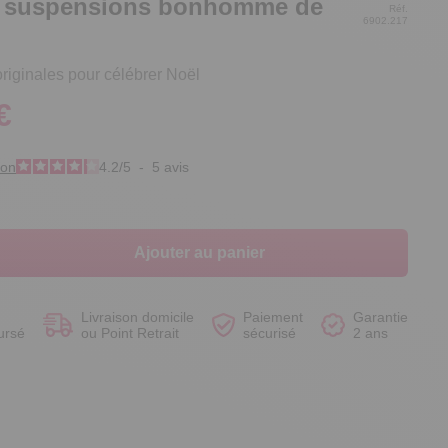
4 suspensions bonhomme de
Réf.
6902.217
riginales pour célébrer Noël
€
Voir le produit
Voir le produit
Voir le produit
Voir le produit
ion
4.2
/
5
-
5
avis
Ajouter au panier
Livraison domicile
Paiement
Garantie
ursé
ou Point Retrait
sécurisé
2 ans