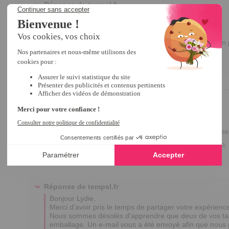
Réponse de
tempsl.fr
Bonjour Corinne,

Merci pour votre retour ! 

Nous sommes ravis que vous trouviez le produit joli. 

Nous prenons note de votre remarque concernant son po
satisfaire au quotidien. 

Bonne journée,

Edina
3
/
5
Avis vérifié
bien empaquetés ce qui n'a pas empéché que deux des tasses
Avis du
02/12/2025
, suite à une expérience du
26/10/2025
par
Lydie R.
Utile
(0)
Signaler
Réponse de
tempsl.fr
Bonjour Lydie,

Merci d'avoir pris le temps de partager votre expérience.
Nous sommes désolés d'apprendre que deux de vos tas
emballage. Un e-mail vous a été envoyé afin que nous pu