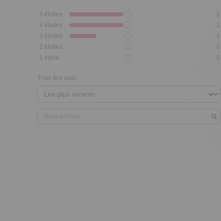
5
étoiles
2
4
étoiles
2
3
étoiles
1
2
étoiles
0
1
étoile
0
Trier les avis