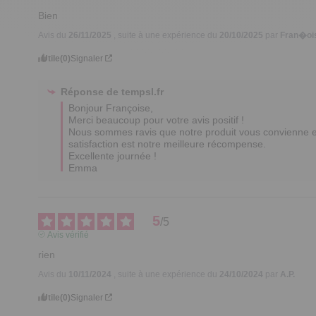
Bien
Avis du
26/11/2025
, suite à une expérience du
20/10/2025
par
Fran�oi
Utile
(0)
Signaler
Réponse de
tempsl.fr
Bonjour Françoise,

Merci beaucoup pour votre avis positif ! 

Nous sommes ravis que notre produit vous convienne et 
satisfaction est notre meilleure récompense.

Excellente journée !

Emma
5
/
5
Avis vérifié
rien
Avis du
10/11/2024
, suite à une expérience du
24/10/2024
par
A.P.
Utile
(0)
Signaler