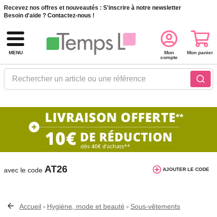
Recevez nos offres et nouveautés :
S'inscrire à notre newsletter
Besoin d'aide ?
Contactez-nous !
MENU
Mon
Mon panier
compte
Rechercher un article ou une référence
10€ de réduction dès 40€ d'achat. Offre
valable du 03/08/2026 au 12/08/2026.
AT26
avec le code
AJOUTER LE CODE
Accueil
Hygiène, mode et beauté
Sous-vêtements
>
>