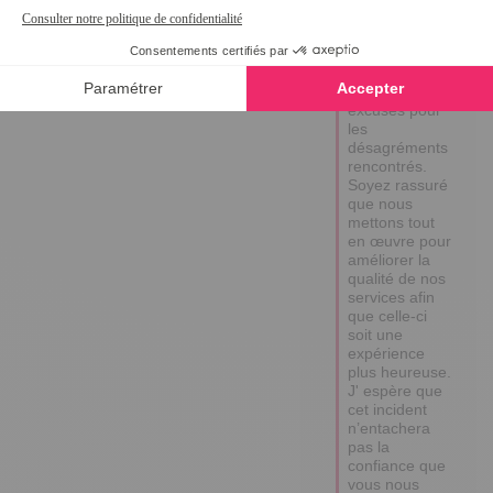
Lise,

Je vous 
présente 
toutes mes 
excuses pour 
les 
désagréments 
rencontrés.

Soyez rassuré 
que nous 
mettons tout 
en œuvre pour 
améliorer la 
qualité de nos 
services afin 
que celle-ci 
soit une 
expérience 
plus heureuse.

J' espère que 
cet incident 
n’entachera 
pas la 
confiance que 
vous nous 