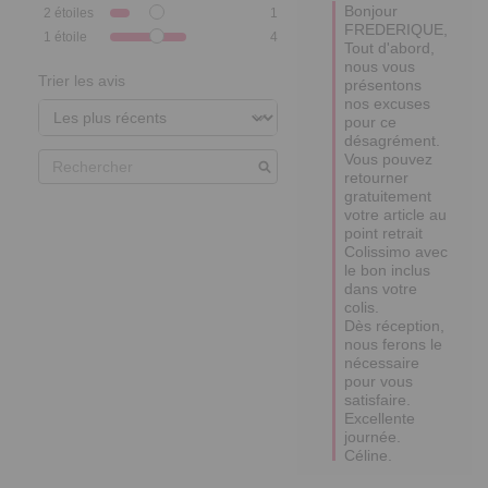
Bonjour 
2
étoiles
1
FREDERIQUE,

1
étoile
4
Tout d'abord, 
nous vous 
Trier les avis
présentons 
nos excuses 
pour ce 
désagrément.

Vous pouvez 
retourner 
gratuitement 
votre article au 
point retrait 
Colissimo avec 
le bon inclus 
dans votre 
colis. 

Dès réception, 
nous ferons le 
nécessaire 
pour vous 
satisfaire.

Excellente 
journée.

Céline.