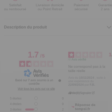
Satisfait
Livraison domicile
Paiement
Garantie
ou remboursé
ou Point Retrait
sécurisé
2 ans
Description du produit
1.7
1
/
5
Avis vérifié
Ne correspond pas à la 
taille réelle
Avis du
10/11/2024
, suite à
Basé sur
7
avis soumis à un
une expérience du
contrôle
22/09/2024
par
F.B.
Voir tous les avis sur ce site
Utile
(0)
Signaler
5
étoiles
0
4
étoiles
0
Réponse de
tempsl.fr
3
étoiles
2