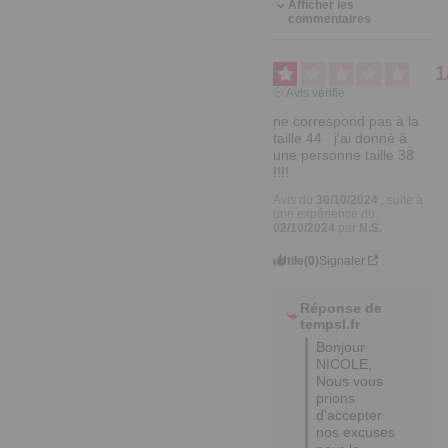
Afficher les
commentaires
1
Avis vérifié
ne correspond pas à la 
taille 44   j'ai donné à 
une personne taille 38 
!!!!
Avis du
30/10/2024
, suite à
une expérience du
02/10/2024
par
N.S.
Utile
(0)
Signaler
Réponse de
tempsl.fr
Bonjour 
NICOLE,

Nous vous 
prions 
d’accepter 
nos excuses 