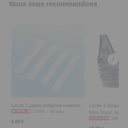
Nous vous recommandons
Lot de 2 paires antiglisse bretelles
Lot de 3 Jacquard 
3.8
/
5
-
60
avis
Bleu, blanc, beige -
4
/
5
-
1
6,99 €