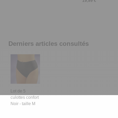
19,99 €
Derniers articles consultés
Lot de 5
culottes confort
Noir - taille M