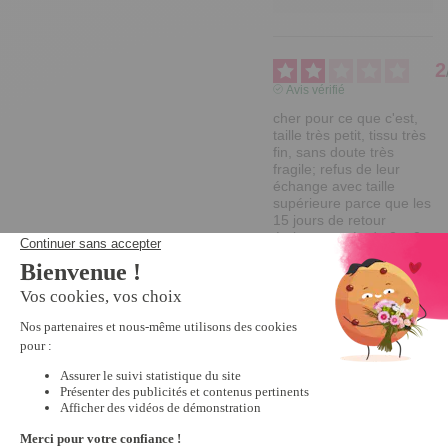
2
Avis vérifié
cher pour ce que c'est, 
taille très petit, tissu très 
fin, sans doute très 
fragile; refus de leur 
échange avec taille 
supérieure parce que les 
15 jours de retour 
étaient passés de 2ou3 
(on ne fait pas tjs ce 
qu'on veut !)
Avis du
18/04/2023
, suite à
une expérience du
28/01/2023
par
A.A.
Utile
(0)
Signaler
Réponse de
tempsl.fr
Bonjour Anne-