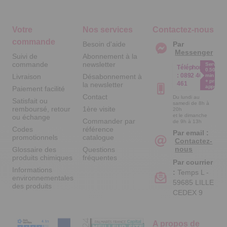
Votre
Nos services
Contactez-nous
commande
Besoin d'aide
Par
Messenger
Suivi de
Abonnement à la
commande
newsletter
Service
Téléphone
0.50€ /
:
0892 461
Livraison
Désabonnement à
min
+ prix
461
la newsletter
appel
Paiement facilité
Contact
Du lundi au
Satisfait ou
samedi de 8h à
remboursé, retour
1ère visite
20h
et le dimanche
ou échange
Commander par
de 9h à 13h
Codes
référence
Par email :
promotionnels
catalogue
Contactez-
nous
Glossaire des
Questions
produits chimiques
fréquentes
Par courrier
Informations
:
Temps L -
environnementales
59685 LILLE
des produits
CEDEX 9
A propos de