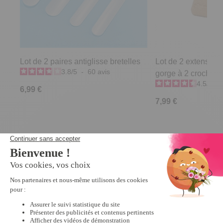
Lot de 2 paires antiglisse bretelles
Lot de 2 extensions
3.8
/
5
-
60
avis
gorge à 2 crochets
4.5
/
5
-
6,99 €
7,99 €
Derniers articles consultés