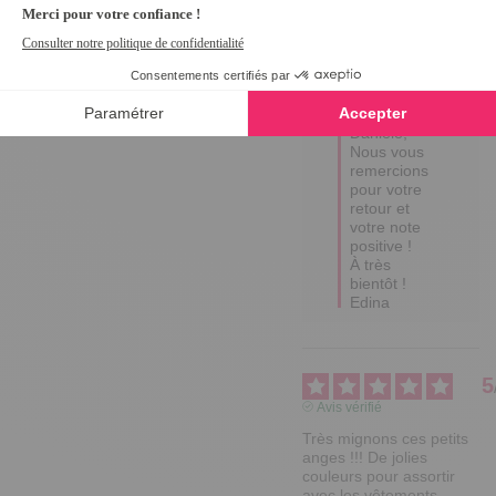
Utile
(0)
Signaler
Réponse de
tempsl.fr
Bonjour 
Daniele,  

Nous vous 
remercions 
pour votre 
retour et 
votre note 
positive ! 

À très 
bientôt !

Edina
5
Avis vérifié
Très mignons ces petits 
anges !!! De jolies 
couleurs pour assortir 
avec les vêtements