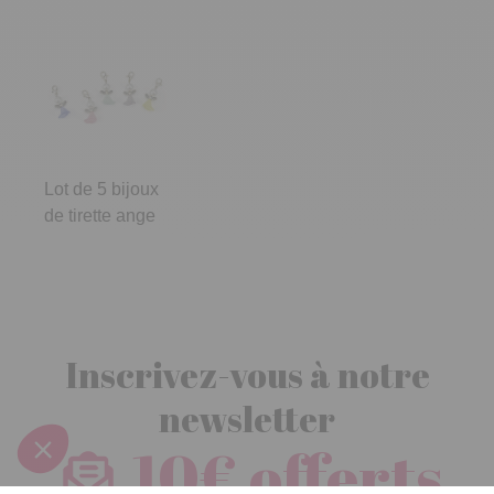
Lot de 5 bijoux
de tirette ange
Inscrivez-vous à notre
newsletter
10€ offerts