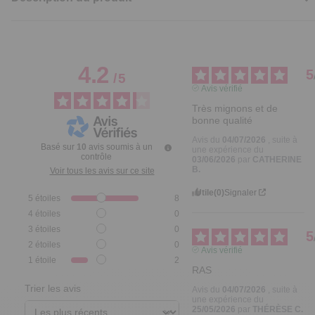
4.2
5
/
5
Avis vérifié
Très mignons et de 
bonne qualité
Avis du
04/07/2026
, suite à
Basé sur
10
avis soumis à un
une expérience du
contrôle
03/06/2026
par
CATHERINE
B.
Voir tous les avis sur ce site
Utile
(0)
Signaler
5
étoiles
8
4
étoiles
0
3
étoiles
0
5
2
étoiles
0
Avis vérifié
1
étoile
2
RAS
Trier les avis
Avis du
04/07/2026
, suite à
une expérience du
25/05/2026
par
THÉRÈSE C.