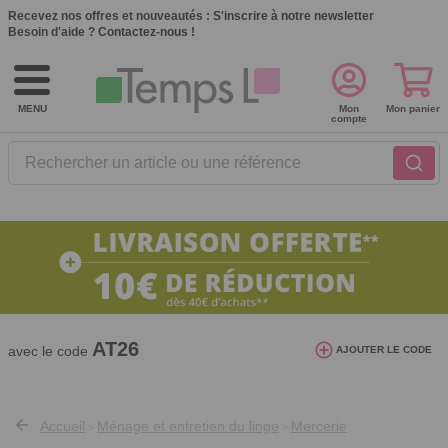
Recevez nos offres et nouveautés :
S'inscrire à notre newsletter
Besoin d'aide ?
Contactez-nous !
MENU
Mon
Mon panier
compte
Rechercher un article ou une référence
10€ de réduction dès 40€ d'achat. Offre
valable du 03/08/2026 au 12/08/2026.
AT26
avec le code
AJOUTER LE CODE
Accueil
Ménage et entretien du linge
Mercerie
>
>