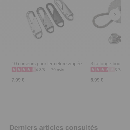
10 curseurs pour fermeture zippée
3 rallonge-boutons
4.3
/
5
-
70
avis
3.7
/
5
-
7,99 €
6,99 €
Derniers articles consultés