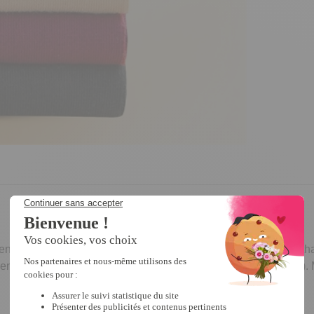
nt bien sur la jambe et sans serrer. En 97% coton et 3% élasthan
ent, talons renforcés pour la solidité, lavable en machine (30°).