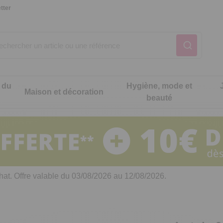
tter
 du
Hygiène, mode et
Maison et décoration
beauté
Notre produit du m
Notre produit du m
Notre produit du m
Notre produit du m
Notre produit du m
Notre produit du m
ons cuisine
t intimité
hat. Offre valable du 03/08/2026 au 12/08/2026.
 table
es de cuisine malins