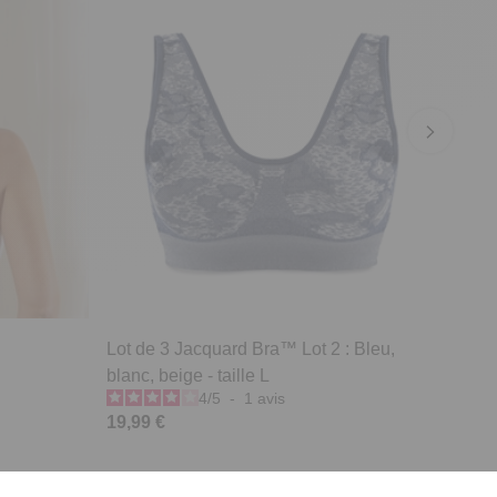
Lot de 3 Jacquard Bra™ Lot 2 : Bleu,
blanc, beige - taille L
4
/
5
-
1
avis
19,99 €