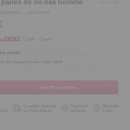
6 paires de mi-bas homme
Réf. 1734.029
ui tiennent… sans serrer
€
Voir le produit
Voir le produit
Voir le produit
Voir le produit
ion
3
/
5
-
2
avis
tre modèle
Ajouter au panier
Livraison domicile
Paiement
Garantie
ursé
ou Point Retrait
sécurisé
2 ans