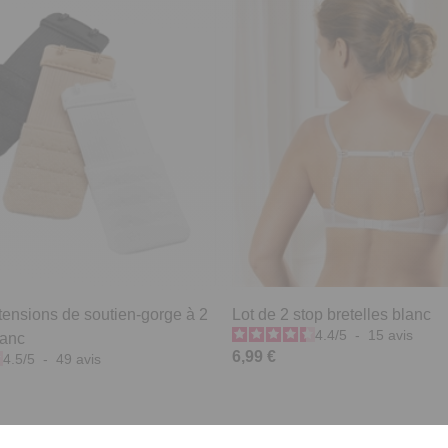
tensions de soutien-gorge à 2
Lot de 2 stop bretelles blanc
4.4
/
5
-
15
avis
lanc
6,99 €
4.5
/
5
-
49
avis