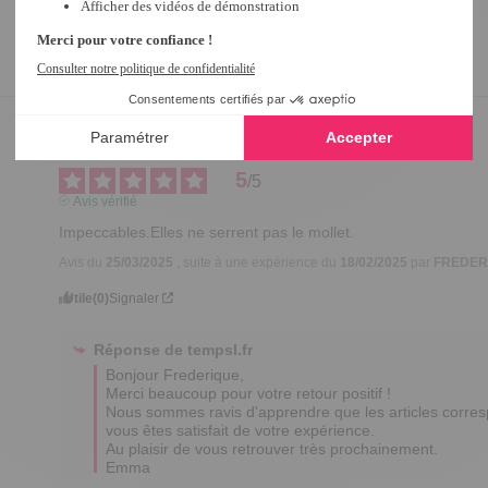
5
/
5
Avis vérifié
Impeccables.Elles ne serrent pas le mollet.
Avis du
25/03/2025
, suite à une expérience du
18/02/2025
par
FREDER
Utile
(0)
Signaler
Réponse de
tempsl.fr
Bonjour Frederique, 

Merci beaucoup pour votre retour positif ! 

Nous sommes ravis d'apprendre que les articles correspo
vous êtes satisfait de votre expérience.

Au plaisir de vous retrouver très prochainement.

Emma