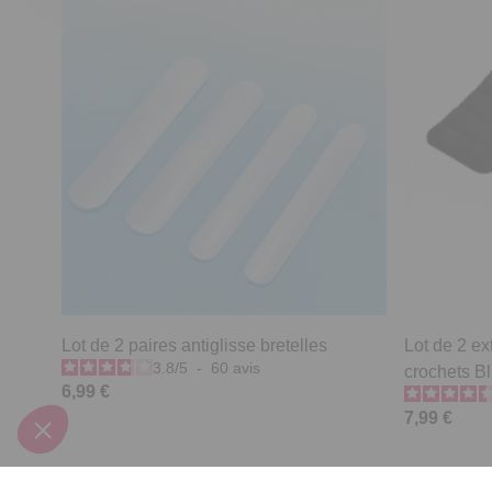
Lot de 2 paires antiglisse bretelles
Lot de 2 ex
3.8
/
5
-
60
avis
crochets B
6,99 €
7,99 €