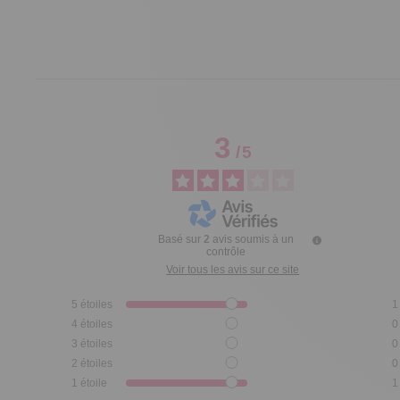
3
/
5
Basé sur
2
avis soumis à un
contrôle
Voir tous les avis sur ce site
5
étoiles
1
4
étoiles
0
3
étoiles
0
2
étoiles
0
1
étoile
1