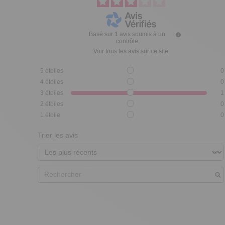
Basé sur
1
avis soumis à un
contrôle
Voir tous les avis sur ce site
5
étoiles
0
4
étoiles
0
3
étoiles
1
2
étoiles
0
1
étoile
0
Trier les avis