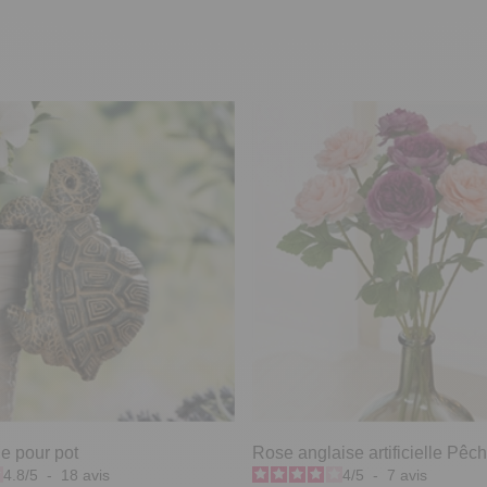
ue pour pot
Rose anglaise artificielle Pêc
4.8
/
5
-
18
avis
4
/
5
-
7
avis