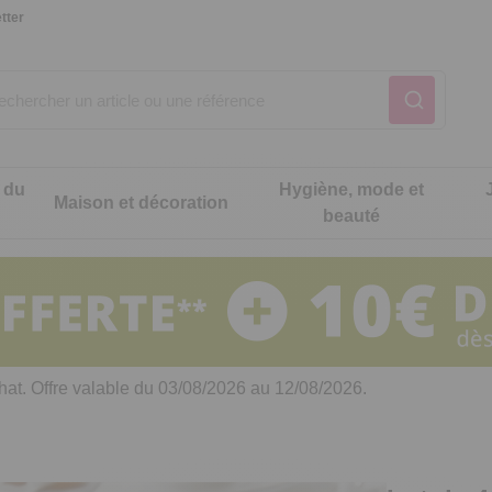
tter
 du
Hygiène, mode et
Maison et décoration
beauté
Notre produit du m
Notre produit du m
Notre produit du m
Notre produit du m
Notre produit du m
Notre produit du m
ons cuisine
t intimité
hat. Offre valable du 03/08/2026 au 12/08/2026.
 table
es de cuisine malins