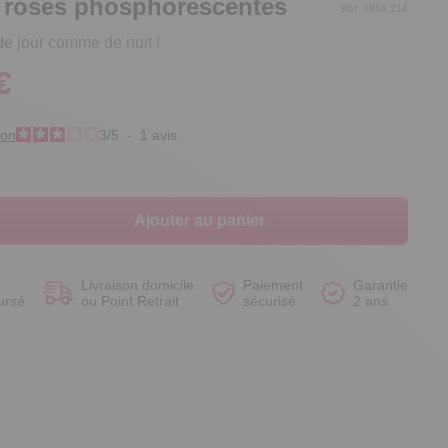
4 roses phosphorescentes
Réf. 1859.214
de jour comme de nuit !
€
Voir le produit
Voir le produit
Voir le produit
Voir le produit
ion
3
/
5
-
1
avis
Ajouter au panier
Livraison domicile
Paiement
Garantie
ursé
ou Point Retrait
sécurisé
2 ans