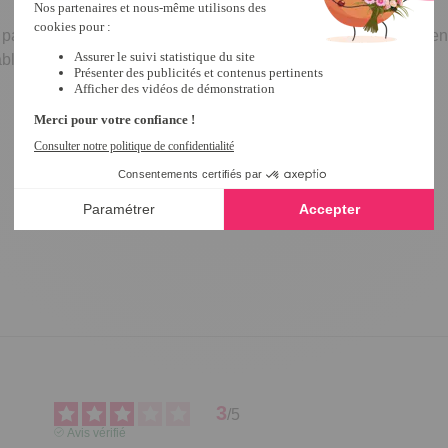
s paraissent si magiques et font tellement d'effet, qu'elles trouve
ble de fête, elles sont sublimes !
3
/
5
Avis vérifié