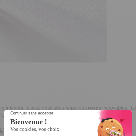
re intérieur, laissez-vous séduire par ces
roses
incroyables ! Lor
uit, elles deviennent
phosphorescentes
!
écoratives de toute beauté