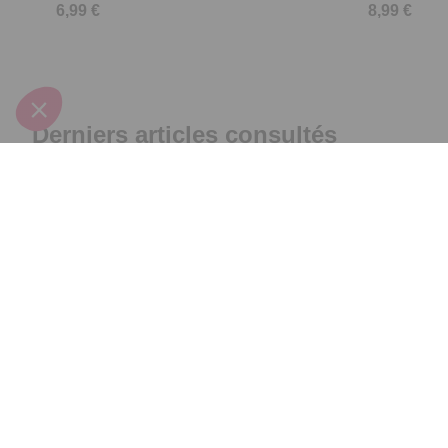
6,99 €
8,99 €
Derniers articles consultés
Lot de 4 roses
phosphorescentes