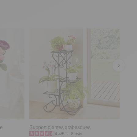
he
Support plantes arabesques
4.4
/
5
-
8
avis