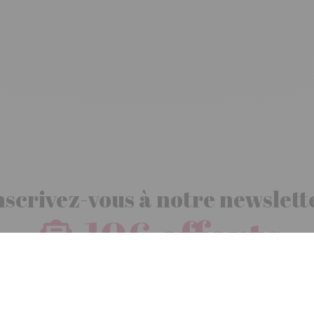
nscrivez-vous à notre newslett
10€ offerts
dès 30€ d’achats - condition dans votre e-mail de confirmation
Recevez nos nouveautés et avantages exclusifs par email