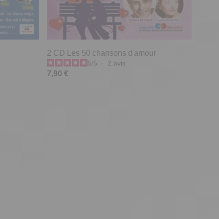
2 CD Les 50 chansons d'amour
5
/
5
-
2
avis
7,90 €