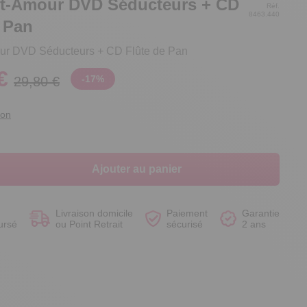
nt-Amour DVD Séducteurs + CD
Réf.
8463.440
 Pan
our DVD Séducteurs + CD Flûte de Pan
€
-
17
%
29,80 €
Voir le produit
Voir le produit
Voir le produit
Voir le produit
ion
Ajouter au panier
Livraison domicile
Paiement
Garantie
ursé
ou Point Retrait
sécurisé
2 ans