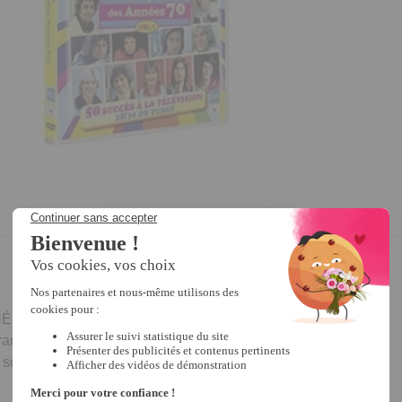
ANNÉES 70 POUR LA 1ÈRE FOIS EN DVD !
rançaise des années 70 réunis pour 2H30 de pur bonheur !
 souvenirs heureux, 50 moments d’émotion pure !