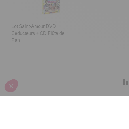
Lot Saint-Amour DVD
Séducteurs + CD Flûte de
Pan
I