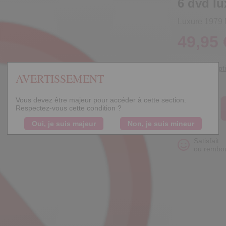
6 dvd lu
Luxure 1979 
49,95 
Voir la descript
AVERTISSEMENT
Quantité
Vous devez être majeur pour accéder à cette section.
Respectez-vous cette condition ?
Oui, je suis majeur
Non, je suis mineur
Satisfait
ou rembo