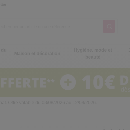
tter
 du
Hygiène, mode et
Maison et décoration
beauté
Notre produit du m
Notre produit du m
Notre produit du m
Notre produit du m
Notre produit du m
Notre produit du m
ons cuisine
t intimité
hat. Offre valable du 03/08/2026 au 12/08/2026.
 table
es de cuisine malins