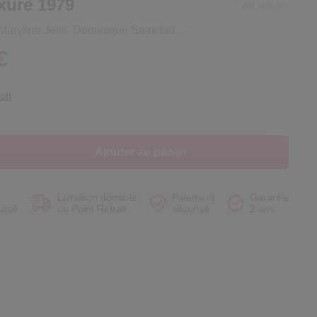
xure 1979
Réf. 1166.347
Maryline Jess, Dominique Sainclair…
€
Voir le produit
Voir le produit
Voir le produit
Voir le produit
ion
Ajouter au panier
Livraison domicile
Paiement
Garantie
ursé
ou Point Retrait
sécurisé
2 ans