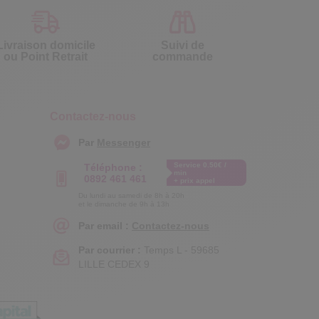
Livraison domicile
Suivi de
ou Point Retrait
commande
Contactez-nous
Par
Messenger
Service 0.50€ /
Téléphone :
min
0892 461 461
+ prix appel
Du lundi au samedi de 8h à 20h
et le dimanche de 9h à 13h
Par email :
Contactez-nous
Par courrier :
Temps L - 59685
LILLE CEDEX 9