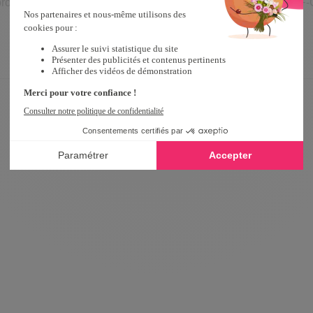
 productions de Marc Dorcel étaient diablement perverses… VF-