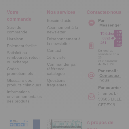
Votre
Nos services
Contactez-nous
commande
Besoin d'aide
Par
Messenger
Suivi de
Abonnement à la
commande
newsletter
Service
Téléphone
0.50€ /
:
0892 461
Livraison
Désabonnement à
min
+ prix
461
la newsletter
appel
Paiement facilité
Contact
Du lundi au
Satisfait ou
samedi de 8h à
remboursé, retour
1ère visite
20h
et le dimanche
ou échange
Commander par
de 9h à 13h
Codes
référence
Par email :
promotionnels
catalogue
Contactez-
nous
Glossaire des
Questions
produits chimiques
fréquentes
Par courrier
Informations
:
Temps L -
environnementales
59685 LILLE
des produits
CEDEX 9
A propos de