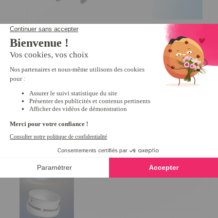
Sous-tapis antidérapants par 8
Colle cyanoacrylate
3.1
/
5
-
292
avis
4.2
/
5
-
12,99 €
7,99 €
Derniers articles consultés