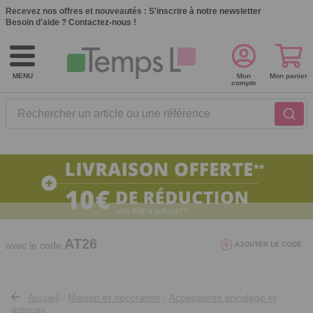
Recevez nos offres et nouveautés :
S'inscrire à notre newsletter
Besoin d'aide ?
Contactez-nous !
MENU
Mon
Mon panier
compte
Rechercher un article ou une référence
10€ de réduction dès 40€ d'achat. Offre
valable du 03/08/2026 au 12/08/2026.
AT26
avec le code
AJOUTER LE CODE
Accueil
Maison et décoration
Accessoires bricolage et
>
>
astuces