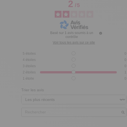
2
/
5
Basé sur
1
avis soumis à un
contrôle
Voir tous les avis sur ce site
5
étoiles
0
4
étoiles
0
3
étoiles
0
2
étoiles
1
1
étoile
0
Trier les avis