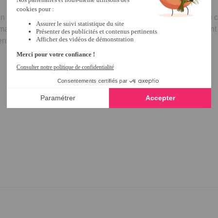
en grâce à ses
bretelles réglables
que vous pourrez porter, au cho
mais en douceur. Le maillot de bain graphique sera idéal autant 
nt les rondeurs qui vous ennuient tant !