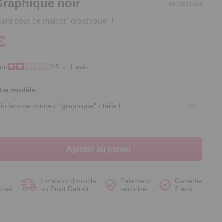
Graphique noir
Réf. 8543.019
sant pour ce maillot "graphique" !
€
Voir le produit
Voir le produit
Voir le produit
Voir le produit
ion
2
/
5
-
1
avis
tre modèle
Ajouter au panier
Livraison domicile
Paiement
Garantie
ursé
ou Point Retrait
sécurisé
2 ans