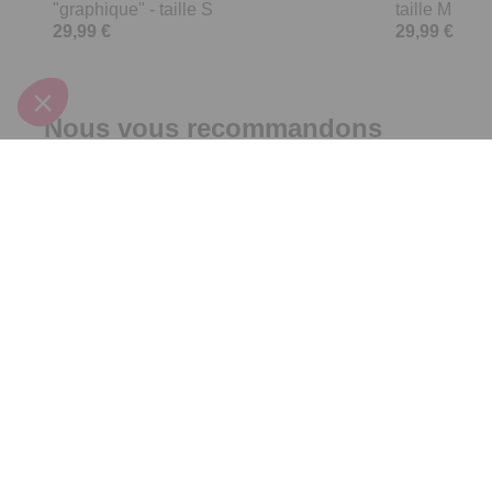
"graphique" - taille S
taille M
29,99 €
29,99 €
Nous vous recommandons
Nouveauté