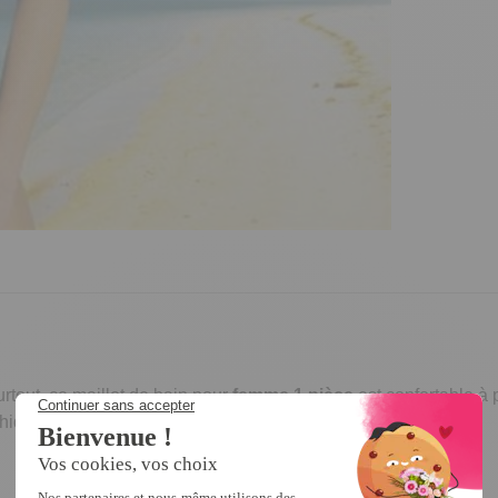
rtout, ce maillot de bain pour
femme 1 pièce
est confortable à 
iques sur le côté adoucissent la silhouette.