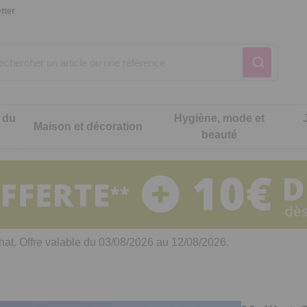
tter
 du
Hygiène, mode et
Maison et décoration
beauté
Notre produit du m
Notre produit du m
Notre produit du m
Notre produit du m
Notre produit du m
Notre produit du m
ons cuisine
t intimité
hat. Offre valable du 03/08/2026 au 12/08/2026.
 table
es de cuisine malins