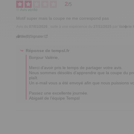
2
/
5
Avis vérifié
Motif super mais la coupe ne me correspond pas
Avis du
07/01/2026
, suite à une expérience du
27/11/2025
par
Val�rie 
Utile
(0)
Signaler
Réponse de
tempsl.fr
Bonjour Valérie,

Merci d’avoir pris le temps de partager votre avis. 

Nous sommes désolés d’apprendre que la coupe du prod
plaît. 

Un e-mail vous a été envoyé afin que nous puissions vo
Passez une excellente journée.

Abigaël de l’équipe Tempsl