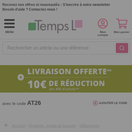
Recevez nos offres et nouveautés :
S'inscrire à notre newsletter
Besoin d'aide ?
Contactez-nous !
MENU
Mon
Mon panier
compte
Rechercher un article ou une référence
10€ de réduction dès 40€ d'achat. Offre
valable du 03/08/2026 au 12/08/2026.
AT26
avec le code
AJOUTER LE CODE
Accueil
Hygiène, mode et beauté
Vêtements
>
>