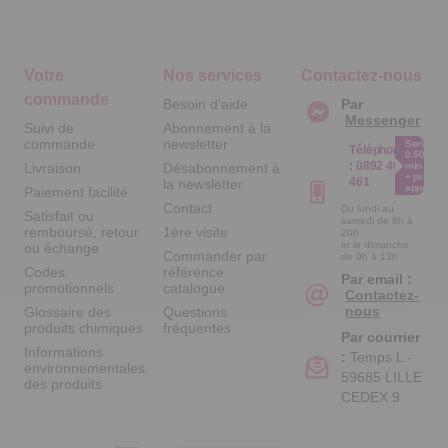
Votre
Nos services
Contactez-nous
commande
Besoin d'aide
Par
Messenger
Suivi de
Abonnement à la
commande
newsletter
Service
Téléphone
0.50€ /
:
0892 461
Livraison
Désabonnement à
min
+ prix
461
la newsletter
appel
Paiement facilité
Contact
Du lundi au
Satisfait ou
samedi de 8h à
remboursé, retour
1ère visite
20h
et le dimanche
ou échange
Commander par
de 9h à 13h
Codes
référence
Par email :
promotionnels
catalogue
Contactez-
nous
Glossaire des
Questions
produits chimiques
fréquentes
Par courrier
Informations
:
Temps L -
environnementales
59685 LILLE
des produits
CEDEX 9