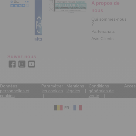
A propos de
nous
Qui sommes-nous
?
Partenariats
Avis Clients
Suivez-nous
Données
Paramétrer
Mentions
Conditions
Access
personnelles et
les cookies
légales
générales de
cookies
vente
FR