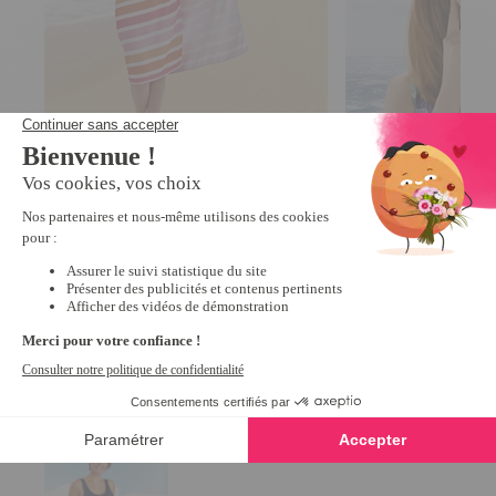
Robe de plage 160 x 90 cm
Chapeau bob fleuri
2
/
5
-
1
avis
12,99 €
19,99 €
Derniers articles consultés