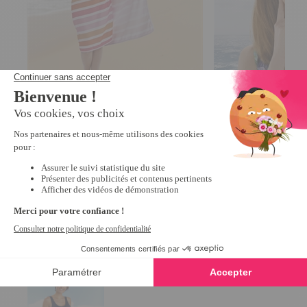
Robe de plage 160 x 90 cm
Chapeau bob fleuri
2
/
5
-
1
avis
12,99 €
19,99 €
Derniers articles consultés