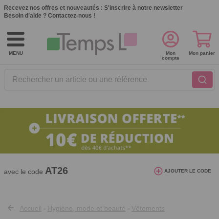
Recevez nos offres et nouveautés :
S'inscrire à notre newsletter
Besoin d'aide ?
Contactez-nous !
MENU
Mon
Mon panier
compte
Rechercher un article ou une référence
10€ de réduction dès 40€ d'achat. Offre
valable du 03/08/2026 au 12/08/2026.
AT26
avec le code
AJOUTER LE CODE
Accueil
Hygiène, mode et beauté
Vêtements
>
>