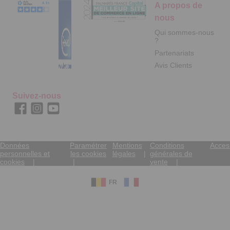
A propos de
nous
Qui sommes-nous
?
Partenariats
Avis Clients
Suivez-nous
Données
Paramétrer
Mentions
Conditions
Access
personnelles et
les cookies
légales
générales de
cookies
vente
FR