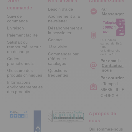
Votre
Nos services
Contactez-nous
commande
Besoin d'aide
Par
Messenger
Suivi de
Abonnement à la
commande
newsletter
Service
Téléphone
0.50€ /
:
0892 461
Livraison
Désabonnement à
min
+ prix
461
la newsletter
appel
Paiement facilité
Contact
Du lundi au
Satisfait ou
samedi de 8h à
remboursé, retour
1ère visite
20h
et le dimanche
ou échange
Commander par
de 9h à 13h
Codes
référence
Par email :
promotionnels
catalogue
Contactez-
nous
Glossaire des
Questions
produits chimiques
fréquentes
Par courrier
Informations
:
Temps L -
environnementales
59685 LILLE
des produits
CEDEX 9
A propos de
nous
Qui sommes-nous