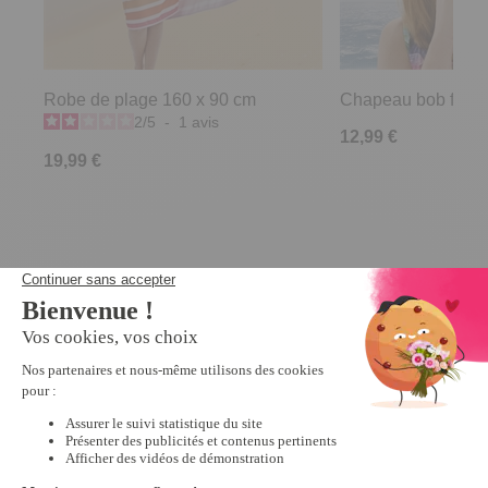
Robe de plage 160 x 90 cm
Chapeau bob fleuri
2
/
5
-
1
avis
12,99 €
19,99 €
Derniers articles consultés