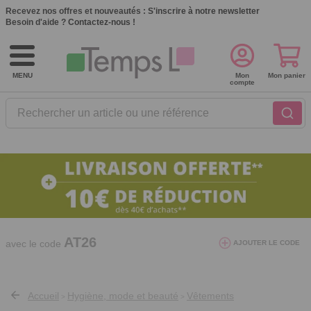
Recevez nos offres et nouveautés :
S'inscrire à notre newsletter
Besoin d'aide ?
Contactez-nous !
MENU
Mon
Mon panier
compte
Rechercher un article ou une référence
10€ de réduction dès 40€ d'achat. Offre
valable du 03/08/2026 au 12/08/2026.
AT26
avec le code
AJOUTER LE CODE
Accueil
Hygiène, mode et beauté
Vêtements
>
>