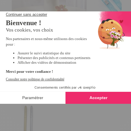
Bouquet de perles à coller
Lot de 15 pinces à 
4
/
5
-
9
19,99 €
6,99 €
Derniers articles consultés