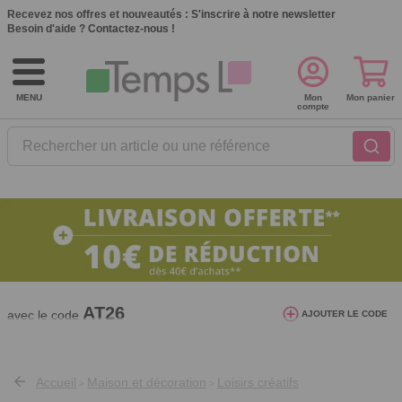
Recevez nos offres et nouveautés :
S'inscrire à notre newsletter
Besoin d'aide ?
Contactez-nous !
MENU
Mon
Mon panier
compte
Rechercher un article ou une référence
10€ de réduction dès 40€ d'achat. Offre
valable du 03/08/2026 au 12/08/2026.
AT26
avec le code
AJOUTER LE CODE
Accueil
Maison et décoration
Loisirs créatifs
>
>