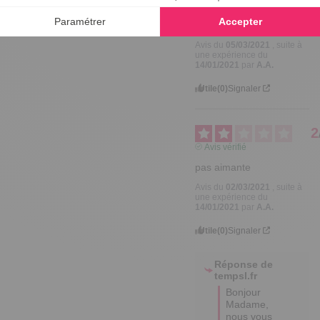
Avis vérifié
Petit
Avis du
05/03/2021
, suite à
une expérience du
14/01/2021
par
A.A.
Utile
(0)
Signaler
2
Avis vérifié
pas aimante
Avis du
02/03/2021
, suite à
une expérience du
14/01/2021
par
A.A.
Utile
(0)
Signaler
Réponse de
tempsl.fr
Bonjour 
Madame, 
nous vous 