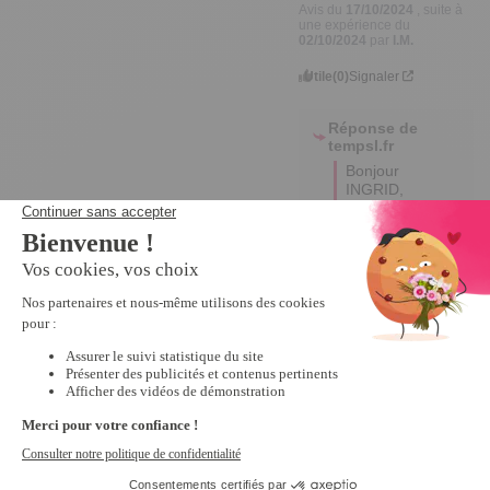
Avis du
17/10/2024
, suite à
une expérience du
02/10/2024
par
I.M.
Utile
(0)
Signaler
Réponse de
tempsl.fr
Bonjour 
INGRID,

Merci pour 
votre gentil 
retour, 
nous 
espérons 
vous servir 
encore 
longtemps.

Bonne 
journée.

Céline.
3