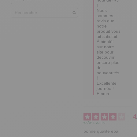
! 

Nous 
sommes 
ravis que 
notre 
produit vous 
ait satisfait. 

À bientôt 
sur notre 
site pour 
découvrir 
encore plus 
de 
nouveautés 
!

Excellente 
journée !

Emma
4
Avis vérifié
bonne qualite epai