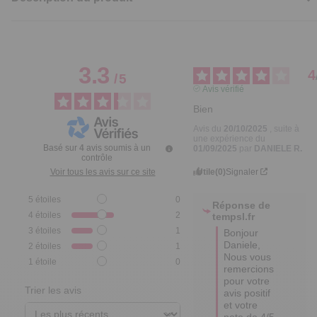
3.3
4
/
5
Avis vérifié
Bien
Avis du
20/10/2025
, suite à
une expérience du
Basé sur
4
avis soumis à un
01/09/2025
par
DANIELE R.
contrôle
Utile
(0)
Signaler
Voir tous les avis sur ce site
5
étoiles
0
Réponse de
4
étoiles
2
tempsl.fr
3
étoiles
1
Bonjour 
Daniele,   

2
étoiles
1
Nous vous 
1
étoile
0
remercions 
pour votre 
Trier les avis
avis positif 
et votre 
note de 4/5 