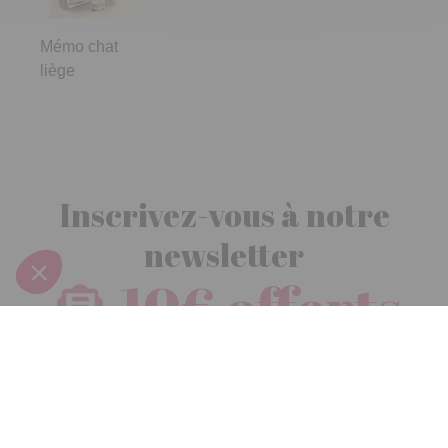
Mémo chat
liège
Inscrivez-vous à notre
newsletter
10€ offerts
dès 30€ d’achats - condition dans votre e-mail de confirmation
Recevez nos nouveautés et avantages exclusifs par email
Je
m’inscris