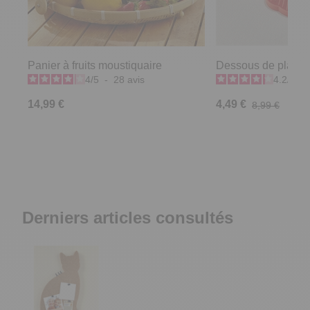
Panier à fruits moustiquaire
Dessous de plat co
4
/
5
-
28
avis
4.2
/
5
-
14,99 €
4,49 €
8,99 €
Derniers articles consultés