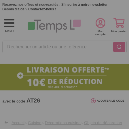
Recevez nos offres et nouveautés :
S'inscrire à notre newsletter
Besoin d'aide ?
Contactez-nous !
MENU
Mon
Mon panier
compte
Rechercher un article ou une référence
10€ de réduction dès 40€ d'achat. Offre
valable du 03/08/2026 au 12/08/2026.
AT26
avec le code
AJOUTER LE CODE
Accueil
Cuisine
Décorations cuisine
Objets de décoration
>
>
>