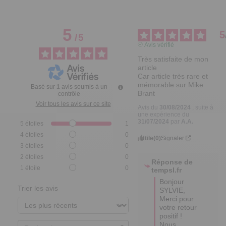
5
5
/
5
Avis vérifié
Très satisfaite de mon 
article 

Car article très rare et 
mémorable sur Mike 
Basé sur
1
avis soumis à un
Brant
contrôle
Voir tous les avis sur ce site
Avis du
30/08/2024
, suite à
une expérience du
31/07/2024
par
A.A.
5
étoiles
1
4
étoiles
0
Utile
(0)
Signaler
3
étoiles
0
2
étoiles
0
Réponse de
1
étoile
0
tempsl.fr
Bonjour 
Trier les avis
SYLVIE,

Merci pour 
votre retour 
positif !

Nous 