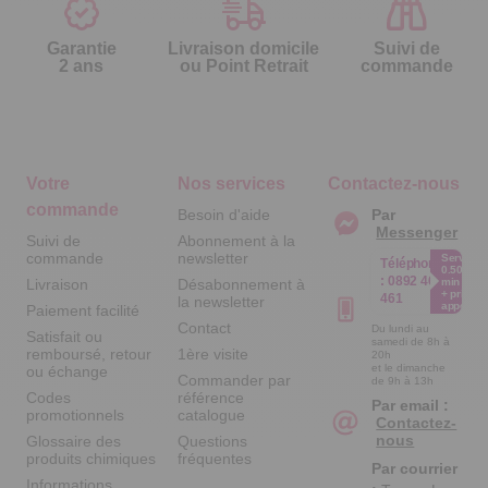
Garantie
Livraison domicile
Suivi de
2 ans
ou Point Retrait
commande
Votre
Nos services
Contactez-nous
commande
Besoin d'aide
Par
Messenger
Suivi de
Abonnement à la
commande
newsletter
Service
Téléphone
0.50€ /
:
0892 461
Livraison
Désabonnement à
min
+ prix
461
la newsletter
appel
Paiement facilité
Contact
Du lundi au
Satisfait ou
samedi de 8h à
remboursé, retour
1ère visite
20h
et le dimanche
ou échange
Commander par
de 9h à 13h
Codes
référence
Par email :
promotionnels
catalogue
Contactez-
nous
Glossaire des
Questions
produits chimiques
fréquentes
Par courrier
Informations