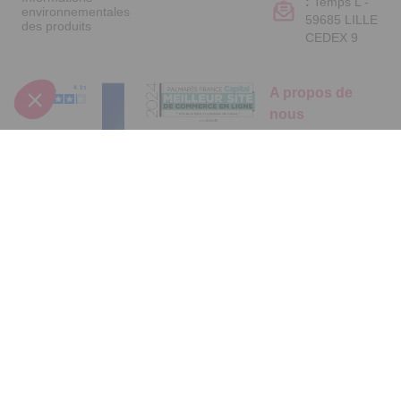
:
Temps L -
environnementales
59685 LILLE
des produits
CEDEX 9
A propos de
nous
Qui sommes-nous
?
Partenariats
Avis Clients
Suivez-nous
Données
Paramétrer
Mentions
Conditions
Access
personnelles et
les cookies
légales
générales de
cookies
vente
FR