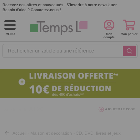
Recevez nos offres et nouveautés :
S'inscrire à notre newsletter
Besoin d'aide ?
Contactez-nous !
MENU
Mon
Mon panier
compte
Rechercher un article ou une référence
10€ de réduction dès 40€ d'achat. Offre
AJOUTER LE CODE
valable du 03/08/2026 au 12/08/2026.
AT26
avec le code
Accueil
Maison et décoration
CD, DVD, livres et jeux
>
>