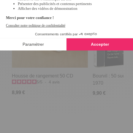
Housse de rangement 50 CD
Bourvil : 50 succès
5
/
5
-
4
avis
1970
8,99 €
9,90 €