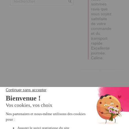
sommes 
ravis que 
vous soyez 
satisfaite 
de votre 
commande 
et du 
transport 
rapide.

Excellente 
journée.

Céline.
Nous vous recommandons