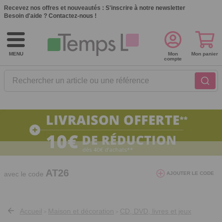
Recevez nos offres et nouveautés :
S'inscrire à notre newsletter
Besoin d'aide ?
Contactez-nous !
MENU
Mon
Mon panier
compte
Rechercher un article ou une référence
10€ de réduction dès 40€ d'achat. Offre
valable du 03/08/2026 au 12/08/2026.
AT26
avec le code
AJOUTER LE CODE
Accueil
Maison et décoration
CD, DVD, livres et jeux
>
>