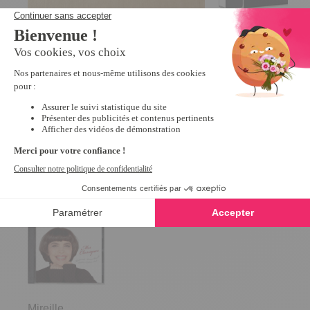
Housse de rangement 50 CD
Bourvil : 50 succès
5
/
5
-
4
avis
1970
8,99 €
9,90 €
Derniers articles consultés
Mireille