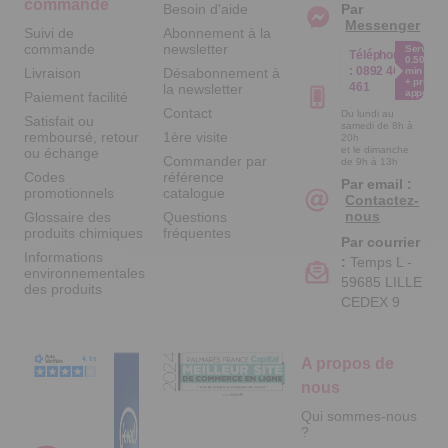
commande
Besoin d'aide
Par
Messenger
Suivi de
Abonnement à la
commande
newsletter
Service
Téléphone
0.50€ /
:
0892 461
Livraison
Désabonnement à
min
+ prix
461
la newsletter
appel
Paiement facilité
Contact
Du lundi au
Satisfait ou
samedi de 8h à
remboursé, retour
1ère visite
20h
et le dimanche
ou échange
Commander par
de 9h à 13h
Codes
référence
Par email :
promotionnels
catalogue
Contactez-
nous
Glossaire des
Questions
produits chimiques
fréquentes
Par courrier
Informations
:
Temps L -
environnementales
59685 LILLE
des produits
CEDEX 9
A propos de
nous
Qui sommes-nous
?