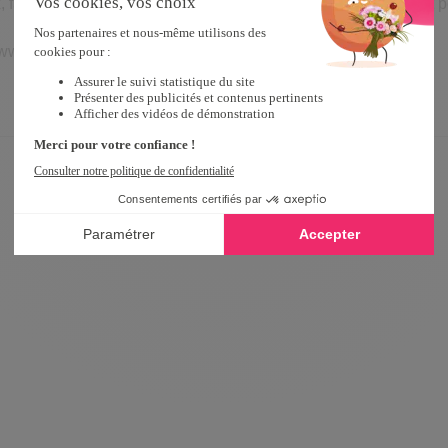
, fabriqué sous contrôle pharmaceutique en France est parfait 
ww.tempsl.fr avec la référence du produit.