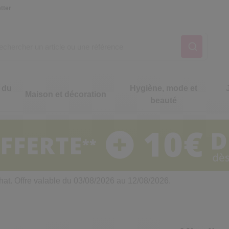
tter
 du
Hygiène, mode et
Maison et décoration
beauté
Notre produit du m
Notre produit du m
Notre produit du m
Notre produit du m
Notre produit du m
Notre produit du m
ons cuisine
t intimité
hat. Offre valable du 03/08/2026 au 12/08/2026.
 table
es de cuisine malins