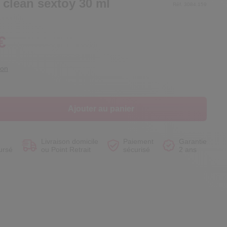
 clean sextoy 30 ml
Réf. 3084.159
€
Voir le produit
Voir le produit
Voir le produit
Voir le produit
ion
Ajouter au panier
Livraison domicile
Paiement
Garantie
ursé
ou Point Retrait
sécurisé
2 ans