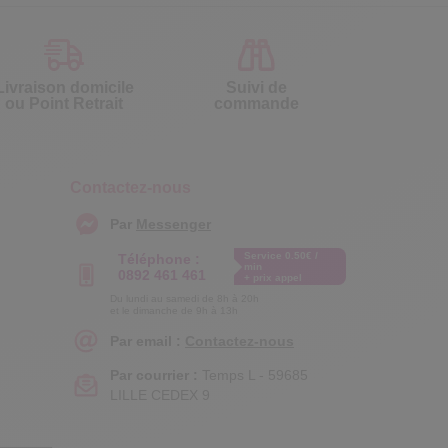
Livraison domicile
Suivi de
ou Point Retrait
commande
Contactez-nous
Par
Messenger
Service 0.50€ /
Téléphone :
min
0892 461 461
+ prix appel
Du lundi au samedi de 8h à 20h
et le dimanche de 9h à 13h
Par email :
Contactez-nous
Par courrier :
Temps L - 59685
LILLE CEDEX 9