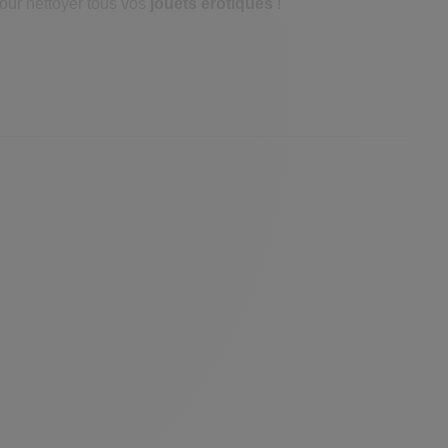
pour nettoyer tous vos
jouets érotiques
!