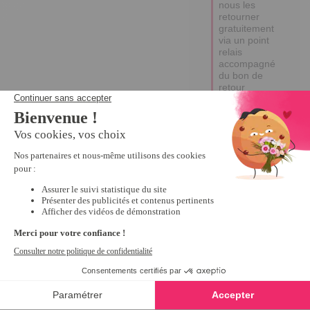
nous les 
retourner 
gratuitement 
via un point 
relais 
accompagné 
du bon de 
retour 
échange 
situé au dos 
de la facture. 
Bonne 
journée. 
Maxime
5
Avis vérifié
Confortable! conforme à 
mes attentes.
Avis du
11/02/2021
, suite à
une expérience du
23/12/2020
par
A.A.