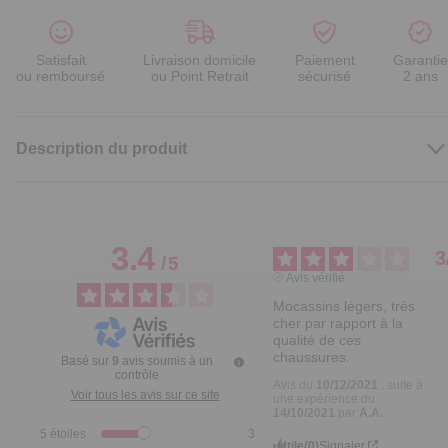
Satisfait
Livraison domicile
Paiement
Garantie
ou remboursé
ou Point Retrait
sécurisé
2 ans
Description du produit
3.4
3
/
5
Avis vérifié
Mocassins légers, très 
cher par rapport à la 
qualité de ces 
chaussures.
Basé sur
9
avis soumis à un
contrôle
Avis du
10/12/2021
, suite à
Voir tous les avis sur ce site
une expérience du
14/10/2021
par
A.A.
5
étoiles
3
Utile
(0)
Signaler