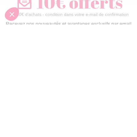
10€ offerts
dès 30€ d’achats - condition dans votre e-mail de confirmation
Recevez nos nouveautés et avantages exclusifs par email
Je
m’inscris
En renseignant votre adresse email vous acceptez de recevoir nos newsletters par
courrier électronique et vous prenez connaissance de notre
politique de
confidentialité
Satisfait
Service client
Paiement
ou remboursé
à votre écoute
sécurisé