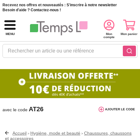
Recevez nos offres et nouveautés :
S'inscrire à notre newsletter
Besoin d'aide ?
Contactez-nous !
MENU
Mon
Mon panier
compte
Rechercher un article ou une référence
10€ de réduction dès 40€ d'achat. Offre
valable du 03/08/2026 au 12/08/2026.
AT26
avec le code
AJOUTER LE CODE
Accueil
Hygiène, mode et beauté
Chaussures, chaussons
>
>
et accessoires