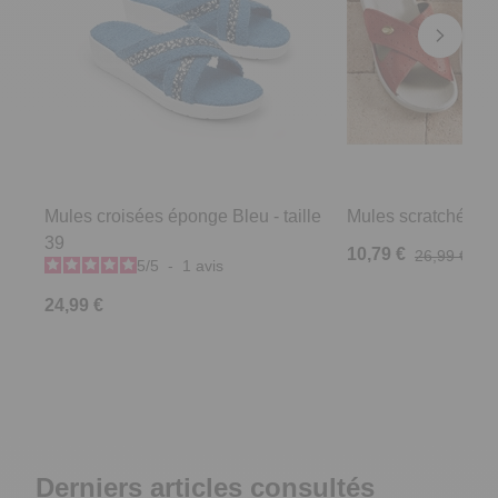
Mules croisées éponge Bleu - taille
Mules scratchées R
39
10,79 €
26,99 €
5
/
5
-
1
avis
24,99 €
Derniers articles consultés