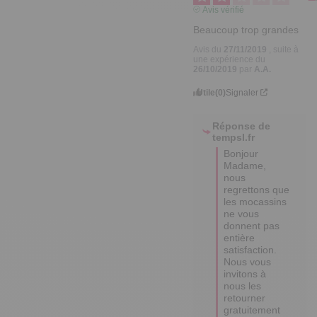
Avis vérifié
Beaucoup trop grandes
Avis du
27/11/2019
, suite à
une expérience du
26/10/2019
par
A.A.
Utile
(0)
Signaler
Réponse de
tempsl.fr
Bonjour 
Madame, 
nous 
regrettons que 
les mocassins 
ne vous 
donnent pas 
entière 
satisfaction. 
Nous vous 
invitons à 
nous les 
retourner 
gratuitement 