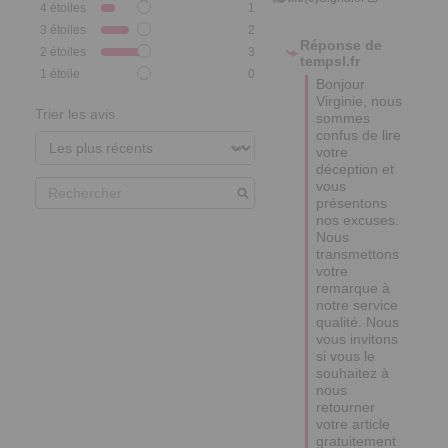
4
étoiles
1
3
étoiles
2
Réponse de
2
étoiles
3
tempsl.fr
1
étoile
0
Bonjour 
Virginie, nous 
Trier les avis
sommes 
confus de lire 
votre 
déception et 
vous 
présentons 
nos excuses. 
Nous 
transmettons 
votre 
remarque à 
notre service 
qualité. Nous 
vous invitons 
si vous le 
souhaitez à 
nous 
retourner 
votre article 
gratuitement 