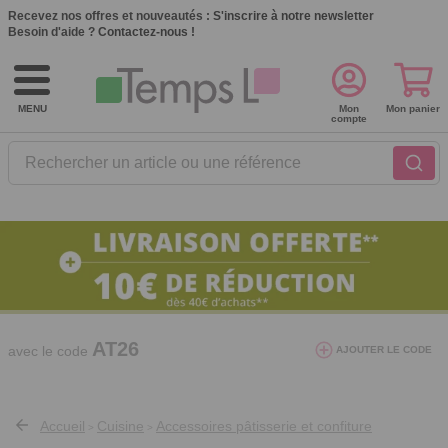
Recevez nos offres et nouveautés :
S'inscrire à notre newsletter
Besoin d'aide ?
Contactez-nous !
MENU
Mon
Mon panier
compte
Rechercher un article ou une référence
10€ de réduction dès 40€ d'achat. Offre
valable du 03/08/2026 au 12/08/2026.
AT26
avec le code
AJOUTER LE CODE
Accueil
Cuisine
Accessoires pâtisserie et confiture
>
>