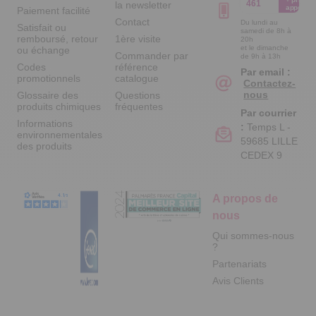
461
la newsletter
appel
Paiement facilité
Contact
Du lundi au
Satisfait ou
samedi de 8h à
remboursé, retour
1ère visite
20h
et le dimanche
ou échange
Commander par
de 9h à 13h
Codes
référence
Par email :
promotionnels
catalogue
Contactez-
nous
Glossaire des
Questions
produits chimiques
fréquentes
Par courrier
Informations
:
Temps L -
environnementales
59685 LILLE
des produits
CEDEX 9
A propos de
nous
Qui sommes-nous
?
Partenariats
Avis Clients