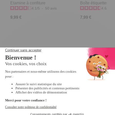
Etamine à confiture
Boîte étiquettes "fru
4.1
/
5
-
50
avis
4.6
/
5
-
9,99 €
7,99 €
Derniers articles consultés
Moule chocolat
Père Noël 3D