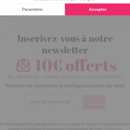
Inscrivez-vous à notre
newsletter
10€ offerts
dès 30€ d’achats - condition dans votre e-mail de confirmation
Recevez nos nouveautés et avantages exclusifs par email
Je
m’inscris
En renseignant votre adresse email vous acceptez de recevoir nos newsletters par
courrier électronique et vous prenez connaissance de notre
politique de