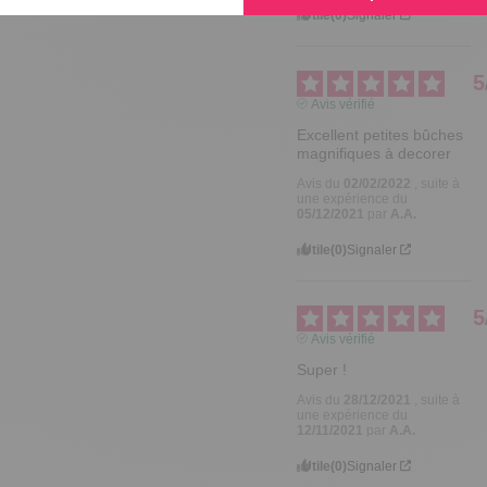
Utile
(0)
Signaler
5
Avis vérifié
Excellent petites bûches 
magnifiques à decorer
Avis du
02/02/2022
, suite à
une expérience du
05/12/2021
par
A.A.
Utile
(0)
Signaler
5
Avis vérifié
Super !
Avis du
28/12/2021
, suite à
une expérience du
12/11/2021
par
A.A.
Utile
(0)
Signaler