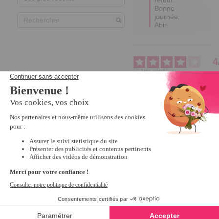
Bonne 
journée.

Abir.
4
Avis vérifié
pas encore essayer
Avis du
17/02/2023
, suite à
une expérience du
17/01/2023
par
A.A.
Utile
(0)
Signaler
5
Avis vérifié
tres pratique
Avis du
05/04/2022
, suite à
une expérience du
04/02/2022
par
A.A.