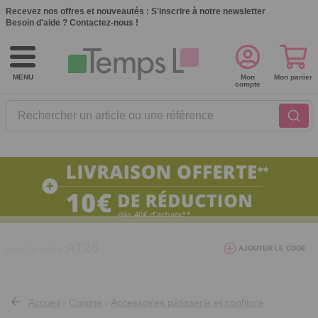
Recevez nos offres et nouveautés :
S'inscrire à notre newsletter
Besoin d'aide ?
Contactez-nous !
MENU
Mon
Mon panier
compte
Rechercher un article ou une référence
10€ de réduction dès 40€ d'achat. Offre
AJOUTER LE CODE
valable du 03/08/2026 au 12/08/2026.
AT26
avec le code
Accueil
Cuisine
Accessoires pâtisserie et confiture
>
>