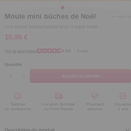
Moule mini bûches de Noël
Réf. 0000.216
Une bûche personnalisée pour chaque invité
10,95 €
Voir la description
4.8
/
5
-
5
avis
Quantité
Ajouter au panier
Satisfait
Livraison domicile
Paiement
Garantie
ou remboursé
ou Point Retrait
sécurisé
2 ans
Description du produit