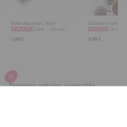
Boîte étiquettes "fruits"
Etamine à confitur
4.6
/
5
-
105
avis
4.1
/
5
-
7,99 €
9,99 €
Derniers articles consultés