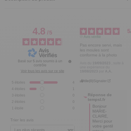
4.8
5
/
5
Avis vérifié
Pas encore servi, mais 
les moules sont 
conforme à la photo
Basé sur
5
avis soumis à un
Avis du
19/09/2023
, suite à
contrôle
une expérience du
Voir tous les avis sur ce site
19/08/2023
par
A.A.
Utile
(0)
Signaler
5
étoiles
4
4
étoiles
1
Réponse de
3
étoiles
0
tempsl.fr
2
étoiles
0
Bonjour 
1
étoile
0
MARIE-
CLAIRE,

Trier les avis
Merci pour 
votre gentil 
retour.
