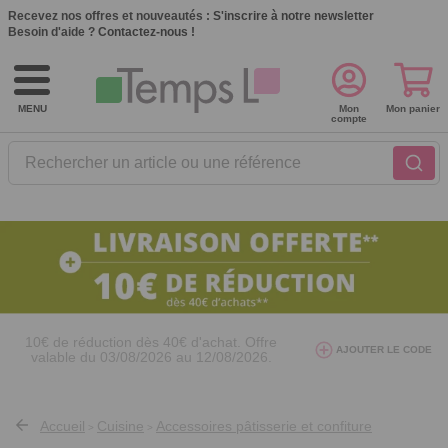
Recevez nos offres et nouveautés :
S'inscrire à notre newsletter
Besoin d'aide ?
Contactez-nous !
MENU
Mon
Mon panier
compte
Rechercher un article ou une référence
10€ de réduction dès 40€ d'achat. Offre
AJOUTER LE CODE
valable du 03/08/2026 au 12/08/2026.
AT26
avec le code
Accueil
Cuisine
Accessoires pâtisserie et confiture
>
>