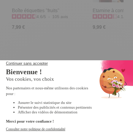
Boîte étiquettes "fruits"
Etamine à confitur
4.6
/
5
-
105
avis
4.1
/
5
-
7,99 €
9,99 €
Derniers articles consultés