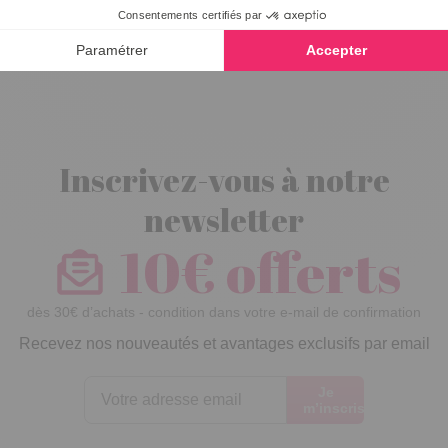
Moule sapin en
silicone
Inscrivez-vous à notre
newsletter
10€ offerts
dès 30€ d’achats - condition dans votre e-mail de confirmation
Recevez nos nouveautés et avantages exclusifs par email
Je
m’inscris