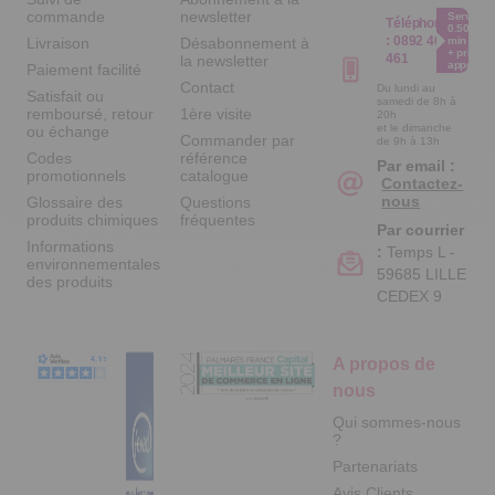
commande
newsletter
Service
Téléphone
0.50€ /
:
0892 461
Livraison
Désabonnement à
min
+ prix
461
la newsletter
appel
Paiement facilité
Contact
Du lundi au
Satisfait ou
samedi de 8h à
remboursé, retour
1ère visite
20h
et le dimanche
ou échange
Commander par
de 9h à 13h
Codes
référence
Par email :
promotionnels
catalogue
Contactez-
nous
Glossaire des
Questions
produits chimiques
fréquentes
Par courrier
Informations
:
Temps L -
environnementales
59685 LILLE
des produits
CEDEX 9
A propos de
nous
Qui sommes-nous
?
Partenariats
Avis Clients